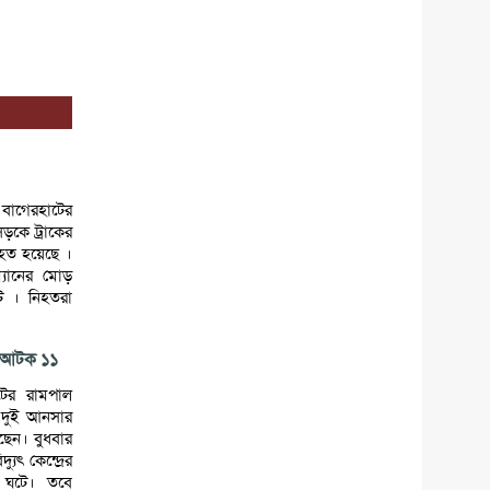
বাগেরহাটের
ড়কে ট্রাকের
হত হয়েছে ।
্যানের মোড়
ঘটে । নিহতরা
সহ আটক ১১
টের রামপাল
লায় দুই আনসার
ছেন। বুধবার
ুৎ কেন্দ্রের
 ঘটে। তবে