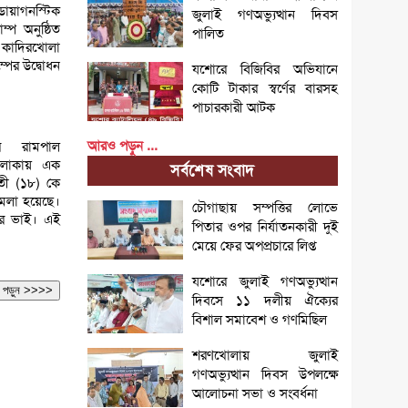
ডায়াগনস্টিক
জুলাই গণঅভ্যুত্থান দিবস
ম্প অনুষ্ঠিত
পালিত
 কাদিরখোলা
ম্পের উদ্বোধন
যশোরে বিজিবির অভিযানে
কোটি টাকার স্বর্ণের বারসহ
পাচারকারী আটক
আরও পড়ুন ...
ের রামপাল
 এলাকায় এক
সর্বশেষ সংবাদ
ুবতী (১৮) কে
ামলা হয়েছে।
চৌগাছায় সম্পত্তির লোভে
ের ভাই। এই
পিতার ওপর নির্যাতনকারী দুই
মেয়ে ফের অপপ্রচারে লিপ্ত
যশোরে জুলাই গণঅভ্যুত্থান
আরও পড়ুন >>>>
দিবসে ১১ দলীয় ঐক্যের
বিশাল সমাবেশ ও গণমিছিল
শরণখোলায় জুলাই
গণঅভ্যুত্থান দিবস উপলক্ষে
আলোচনা সভা ও সংবর্ধনা