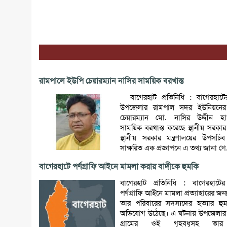
রামপালে ইউপি চেয়ারম্যান নাসির সাময়িক বরখাস্ত
বাগেরহাট প্রতিনিধি : বাগেরহাট
উপজেলার রামপাল সদর ইউনিয়নের
চেয়ারম্যান মো. নাসির উদ্দীন হ
সাময়িক বরখাস্ত করেছে স্থানীয় সরকার ম
স্থানীয় সরকার মন্ত্রণালয়ের উপসচ
সাক্ষরিত এক প্রজ্ঞাপনে এ তথ্য জানা গে.
বাগেরহাটে পর্ণগ্রাফি আইনে মামলা করায় বাদীকে হুমকি
বাগেরহাট প্রতিনিধি : বাগেরহাটে
পর্ণগ্রাফি আইনে মামলা প্রত্যাহারের জন
তার পরিবারের সদস্যদের হত্যার হু
অভিযোগ উঠেছে। এ ঘটনায় উপজেলার 
গ্রামের ওই গৃহবধূসহ তার