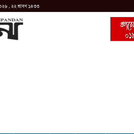
০২৬ , ২২ শ্রাবণ ১৪৩৩