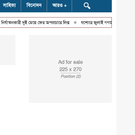
🔍
সাহিত্য
বিনোদন
আরও
⭐
কারী দুই মেয়ে ফের অপপ্রচারে লিপ্ত
যশোরে জুলাই গণঅভ্যুত্থান দিবসে ১১ 
Ad for sale
225 x 270
Position (2)