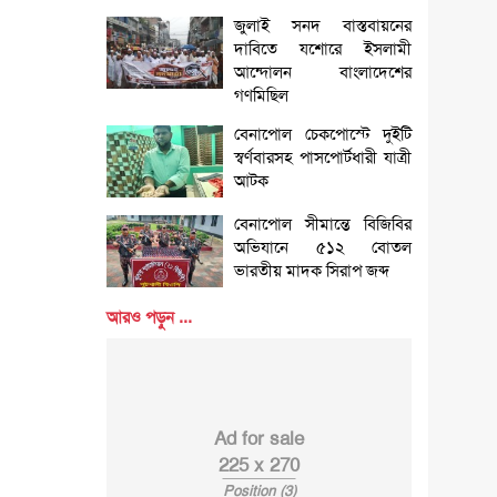
জুলাই সনদ বাস্তবায়নের
দাবিতে যশোরে ইসলামী
আন্দোলন বাংলাদেশের
গণমিছিল
বেনাপোল চেকপোস্টে দুইটি
স্বর্ণবারসহ পাসপোর্টধারী যাত্রী
আটক
বেনাপোল সীমান্তে বিজিবির
অভিযানে ৫১২ বোতল
ভারতীয় মাদক সিরাপ জব্দ
আরও পড়ুন ...
Ad for sale
225 x 270
Position (3)