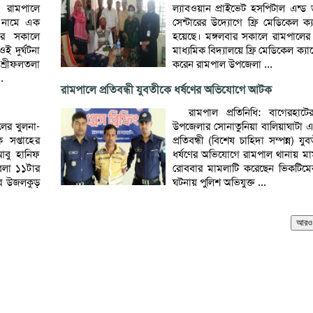
র রামপালে
ল্যাবওয়ান প্রাইভেট হসপিটাল এন্ড 
) নামে এক
সেন্টারের উদ্যোগে ফ্রি মেডিকেল ক্যা
বার সকালে
হয়েছে। মঙ্গলবার সকালে রামপালের
ওই দুর্ঘটনা
মাধ্যমিক বিদ্যালয়ে ফ্রি মেডিকেল ক্যা
শ্রীফলতলা
করেন রামপাল উপজেলা ...
.
রামপালে প্রতিবন্ধী যুবতীকে ধর্ষণের অভিযোগে আটক
রামপাল প্রতিনিধি: বাগেরহাট
লের খুলনা-
উপজেলার সোনাতুনিয়া বালিয়াঘাটা
 সপ্তাহের
প্রতিবন্ধী (বিশেষ চাহিদা সম্পন্ন) য
আবু হানিফ
ধর্ষণের অভিযোগে রামপাল থানায় ম
েলা ১১টার
রোববার মামলাটি করেছেন ভিকটিম
ার উজলকুড়
ঘটনায় পুলিশ অভিযুক্ত ...