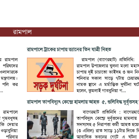
রামপাল
রামপালে ট্রাকের চাপায় ভ্যানের তিন যাত্রী নিহত
ের রামপাল
রামপাল (বাগেরহাট) প্রতিনিধি: 
 পরিষদের
রামপাল উপজেলার খুলনা মংলা মহাস
াওলাদারকে
চাপায় দুই চাচাতো ভাইসহ ৩ জন নি
ন্ত্রণালয়।
শনিবার সকাল সাড়ে ৭টায় চেয়ারম
িব পলি কর
নামক স্থানে এ মর্মান্তিক দুর্ঘটনা 
..
হলেন, কুমলাই গাববুনিয়া গ...
রামপাল তাপবিদ্যুৎ কেন্দ্রে হামলায় আহত ৫, গুলিবিদ্ধ দুর্বৃত্ত
র রামপালে
বাগেরহাট প্রতিনিধি : বাগেরহা
্য গৃহবধূসহ
তাপবিদ্যুৎ কেন্দ্রে দুর্বৃত্তদের হাম
মকি দেয়ার
সদস্যসহ ৫ নিরাপত্তা কর্মী আহত হয়ে
ওড়াবুনিয়া
(৩ এপ্রিল) রাত সাড়ে ১১টার দিকে বিদ্য
 পরিবার
আবাসিক ভবনের গেটে এ ঘটনা