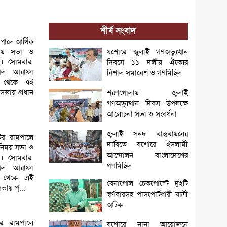
শীর্ষ সংবাদ
পালে আর্থিক
িময় সভা ও
যশোরে জুলাই গণঅভ্যুত্থান
। সোমবার
দিবসে ১১ দলীয় ঐক্যের
আল আরাফা
বিশাল সমাবেশ ও গণমিছিল
ষ থেকে এই
ভায় প্রধান
শরণখোলায় জুলাই
গণঅভ্যুত্থান দিবস উপলক্ষে
আলোচনা সভা ও সংবর্ধনা
জুলাই সনদ বাস্তবায়নের
র রামপালে
দাবিতে যশোরে ইসলামী
বিনিময় সভা ও
আন্দোলন বাংলাদেশের
। সোমবার
গণমিছিল
আল আরাফা
ষ থেকে এই
বেনাপোল চেকপোস্টে দুইটি
ায় প্...
স্বর্ণবারসহ পাসপোর্টধারী যাত্রী
আটক
র রামপালে
যশোরে নানা আয়োজনে