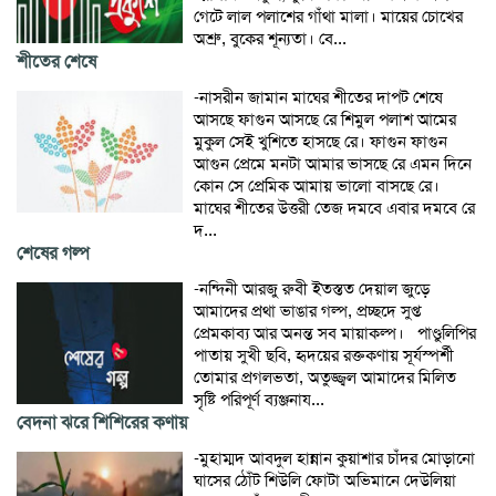
গেটে লাল পলাশের গাঁথা মালা। মায়ের চোখের
অশ্রু, বুকের শূন্যতা। বে...
শীতের শেষে
-নাসরীন জামান মাঘের শীতের দাপট শেষে
আসছে ফাগুন আসছে রে শিমুল পলাশ আমের
মুকুল সেই খুশিতে হাসছে রে। ফাগুন ফাগুন
আগুন প্রেমে মনটা আমার ভাসছে রে এমন দিনে
কোন সে প্রেমিক আমায় ভালো বাসছে রে।
মাঘের শীতের উত্তরী তেজ দমবে এবার দমবে রে
দ...
শেষের গল্প
-নন্দিনী আরজু রুবী ইতস্তত দেয়াল জুড়ে
আমাদের প্রথা ভাঙার গল্প, প্রচ্ছদে সুপ্ত
প্রেমকাব্য আর অনন্ত সব মায়াকল্প। পাণ্ডুলিপির
পাতায় সুখী ছবি, হৃদয়ের রক্তকণায় সূর্যস্পর্শী
তোমার প্রগলভতা, অতুজ্জ্বল আমাদের মিলিত
সৃষ্টি পরিপূর্ণ ব্যঞ্জনায...
বেদনা ঝরে শিশিরের কণায়
-মুহাম্মদ আবদুল হান্নান কুয়াশার চাঁদর মোড়ানো
ঘাসের ঠোঁট শিউলি ফোটা অভিমানে দেউলিয়া