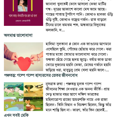
জানালা খুলতেই ভেসে আসলো ভেজা মাটির
গন্ধ। দূরের আকাশে কালো মেঘ জমে আছে।
গাছের পাতায় টুপটাপ পানি। কোথাও হালকা গুঁড়ি
গুঁড়ি বৃষ্টি, কোথাও বজ্রের গর্জন। রাত বাড়লে
টিনের চালে ঝমঝম শব্দ, অন্ধকারে বিদ্যুতের
ঝলকানি, দ...
অসমাপ্ত ভালোবাসা
হালিমা সুলতানা # কোন এক ফাগুনের আগমনে
এসেছিলে তুমি, পৌষের ছোঁয়ায় ঝরে গেলে। ঝরা
পাতার মতো তোমার ভালোবাসা ঝরে গেলো।
শুষ্কতা ছেঁয়ে গেছে হৃদয় জুড়ে। বর্ষার কাক ডাকা
ভোরে দুজনের হয়নি ভেজা, মেঘের গর্জনে হয়নি
জড়িয়ে ধরা, হাবুডুবু প্রেম খেলা হয়নি জলে।...
পঞ্চতন্ত্র: গল্পে গল্পে হাস্যরসের ভেতর জীবনবোধ
নুসরাত রুষা : পঞ্চতন্ত্র মূলত গল্পে গল্পে
জীবনের শিক্ষা দেওয়ার এক অনন্য কীর্তি। প্রায়
দেড় হাজার বছর আগে দক্ষিণ ভারতের
মহিলারোপ্য রাজ্যে অমরশক্তি নামে এক রাজা
ছিলেন। তিনি বিদ্বান ও বিচক্ষণ ছিলেন, কিন্তু তাঁর
মনে শান্তি ছিল না। কারণ, তাঁর তিন ছেলেই...
এখন সবই মেকি