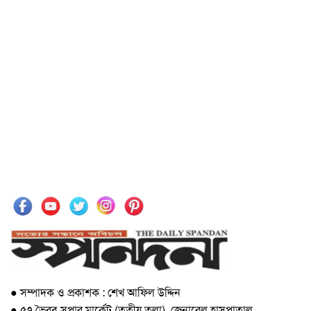
● সম্পাদক ও প্রকাশক : শেখ আফিল উদ্দিন
● ৫৭ ভৈরব সুপার মার্কেট (তৃতীয় তলা), জেনারেল হাসপাতাল