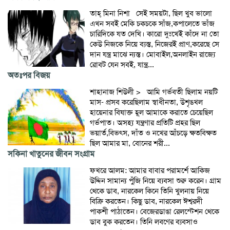
তাহ্ মিনা নিশা সেই সময়টা, ছিল খুব ভালো
এখন সবই মেকি চকচকে সাঁজ,কপালেতে ভাঁজ
চারিদিকে যত দেখি। কারো দুঃখেই কাঁদে না তো
কেউ নিজকে নিয়ে ব্যস্ত, নিজেরই প্রাণ,করেছে সে
দান যন্ত্র মাঝে ন্যস্ত। মোবাইল,অনলাইন রাজ্যে
রোবট যেন সবই, যান্ত্র...
অতঃপর বিজয়
শাহানাজ শিউলী > আমি গর্ভবতী ছিলাম নয়টি
মাস- প্রসব করেছিলাম স্বাধীনতা, উশৃঙখল
হায়েনার বিষাক্ত হূল আমাকে করাতে চেয়েছিল
গর্ভপাত। অসহ্য যন্ত্রণার প্রতিটি প্রহর ছিল
ভয়ার্ত,বিভৎস, দাঁত ও নখের আঁচড়ে ক্ষতবিক্ষত
ছিল আমার মা, বোনের শরী...
সকিনা খাতুনের জীবন সংগ্রাম
ফখরে আলম: আমার বাবার পরামর্শে আকিজ
উদ্দিন সামান্য পুঁজি নিয়ে ব্যবসা শুরু করেন। গ্রাম
থেকে ডাব, নারকেল কিনে তিনি খুলনায় নিয়ে
বিক্রি করতেন। কিছু ডাব, নারকেল ঈশ্বরদী
পাকশী পাঠাতেন। বেজেরডাঙা রেলস্টেশন থেকে
ডাব বুক করতেন। তিনি লবণের ব্যবসাও