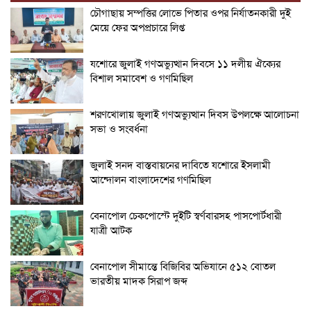
চৌগাছায় সম্পত্তির লোভে পিতার ওপর নির্যাতনকারী দুই
মেয়ে ফের অপপ্রচারে লিপ্ত
যশোরে জুলাই গণঅভ্যুত্থান দিবসে ১১ দলীয় ঐক্যের
বিশাল সমাবেশ ও গণমিছিল
শরণখোলায় জুলাই গণঅভ্যুত্থান দিবস উপলক্ষে আলোচনা
সভা ও সংবর্ধনা
জুলাই সনদ বাস্তবায়নের দাবিতে যশোরে ইসলামী
আন্দোলন বাংলাদেশের গণমিছিল
বেনাপোল চেকপোস্টে দুইটি স্বর্ণবারসহ পাসপোর্টধারী
যাত্রী আটক
বেনাপোল সীমান্তে বিজিবির অভিযানে ৫১২ বোতল
ভারতীয় মাদক সিরাপ জব্দ