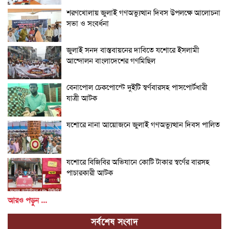
শরণখোলায় জুলাই গণঅভ্যুত্থান দিবস উপলক্ষে আলোচনা
সভা ও সংবর্ধনা
জুলাই সনদ বাস্তবায়নের দাবিতে যশোরে ইসলামী
আন্দোলন বাংলাদেশের গণমিছিল
বেনাপোল চেকপোস্টে দুইটি স্বর্ণবারসহ পাসপোর্টধারী
যাত্রী আটক
যশোরে নানা আয়োজনে জুলাই গণঅভ্যুত্থান দিবস পালিত
যশোরে বিজিবির অভিযানে কোটি টাকার স্বর্ণের বারসহ
পাচারকারী আটক
আরও পড়ুন ...
সর্বশেষ সংবাদ