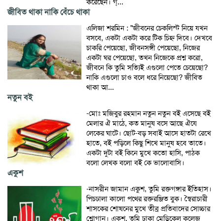
করেছেন। গ্...
জীবিত থাকা নাকি বেঁচে থাকা
এলিজা শরমিন : "জীবনের চেকলিস্ট নিয়ে যখন
বসবে, একটা একটা করে টিক চিহ্ন দিবে। দেখবে
চাকরি পেয়েছো, জীবনসঙ্গী পেয়েছো, নিজের
একটা ঘর পেয়েছো, তখন নিজেকে প্রশ্ন করো,
জীবনে কি তুমি সত্যিই এগুলো পেতে চেয়েছো?
নাকি এগুলো চাও বলে ধরে নিয়েছো? জীবিত
থাকা আ...
নতুন বই
-মোঃ মজিবুর রহমান নতুন নতুন বই এসেছে বই
মেলার ঐ মাঠে, কত মানুষ বসে আছে ঐযে
লেকের ঘাটে। ছোট-বড় সবাই আসে হাতটা রেখে
হাতে, বই পড়িলে কিছু শিখে মানুষ হবে তাতে।
একটা দুটা বই কিনে মুখে কতো হাসি, পাঠক
বলো লেখক বলো বই কে ভালোবাসি।
একুশ
-নাসরীন জামান একুশ, তুমি রক্তগঙ্গার ইতিহাস।
পিচঢালা কালো পথের রক্তরঞ্জিত বুক। স্বৈরাচারী
শাসকের শোষনের মুখে তীব্র প্রতিবাদের সোচ্চার
শ্লোগান। একুশ, তুমি ঢাকা মেডিকেল কলেজ