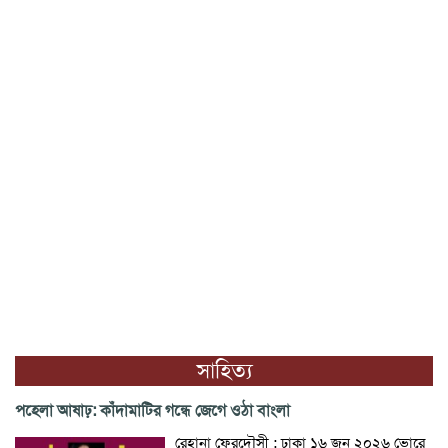
সাহিত্য
পহেলা আষাঢ়: কাঁদামাটির গন্ধে জেগে ওঠা বাংলা
রেহানা ফেরদৌসী : ঢাকা ১৬ জুন ২০২৬ ভোরে