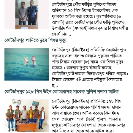
কোটচাঁদপুরে পৌর ফাঁড়ির পুলিশের বিশেষ
অভিযানে ২৫ পিস ইয়াবা ট্যাবলেটসহ এক
যুবককে আটক করা হয়েছে। বৃহস্পতিবার (৬
আগস্ট) রাতে কোটচাঁদপুর পৌর ফাঁড়ি পুলিশের
উপপরিদর্শক (এসআই)বিধান কুমার বিশ্বাস সঙ্গীয়
ফোর্স নিয়...
কোটচাঁদপুর পানিতে ডুবে শিশুর মৃত্যু
কোটচাঁদপুর (ঝিনাইদহ) প্রতিনিধি: কোটচাঁদপুরে
বন্ধুদের সঙ্গে খেলতে খেলতে পুকুরের পানিতে
পড়ে সিয়াম হোসেন (৮) নামে এক শিশুর মৃত্যু
হয়েছে । শুক্রবার দুপুরে ঘটনাটি ঘটেছে
কোটচাঁদপুর উপজেলা বিদ্যাধরপুর পশ্চিম পাড়ায়।
সিয়াম হোসেন ওই গ্রামের শরিফুল ইসলামের
ছ...
কোটচাঁদপুর ১২৮ পিস উইন কোরেক্সসহ সাবেক পুলিশ সদস্য আটক
কোটচাঁদপুর (ঝিনাইদহ) প্রতিনিধি: ১২৮ পিস
উইন কোরেক্সসহ সাবেক পুলিশ সদস্য হাসান
আল বান্নাকে (৩২) আটক করেছে ঝিনাইদহ
জেলা গোয়েন্দা শাখা (ডিবি) পুলিশ। শনিবার
দুপুরে কোটচাঁদপুর ঘোষপাড়া থেকে সলেমানপুর
তার নিজ বাসা থেকে তাকে আটক করে।