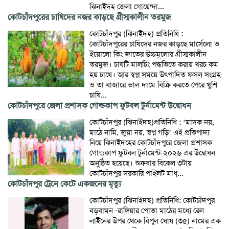
ঝিনাইদহ জেলা গোয়েন্দা...
কোটচাঁদপুরের চাষিদের নজর কাড়ছে গ্রীস্মকালীন তরমুজ
কোটচাঁদপুর (ঝিনাইদহ) প্রতিনিধি :
কোটচাঁদপুরের চাষিদের নজর কাড়ছে মার্সেলো ও
ইয়োলো কিং জাতের উচ্চমূল্যের গ্রীস্মকালীন
তরমুজ। চাষটি মালচিং পদ্ধতিতে করায় খরচ কম
হয় চাষে। আর স্বপ্ল সময়ে উৎপাদিত ফসল সংগ্রহ
ও তা বাজারে ভাল দামে বিক্রি করতে পেরে খুশি
চাষি...
কোটচাঁদপুরে জেলা প্রশাসক গোল্ডকাপ ফুটবল টুর্নামেন্ট উদ্বোধন
কোটচাঁদপুর (ঝিনাইদহ)প্রতিনিধি : ‘মাদক নয়,
মাঠে নামি, জুয়া নয়, স্বপ্ন গড়ি’ এই প্রতিপাদ্য
নিয়ে ঝিনাইদহের কোটচাঁদপুরে জেলা প্রশাসক
গোল্ডকাপ ফুটবল টুর্নামেন্ট-২০২৬ এর উদ্বোধন
অনুষ্ঠিত হয়েছে। শুক্রবার বিকেল ৩টায়
কোটচাঁদপুর সরকারি পাইলট মাধ্...
কোটচাঁদপুর ট্রেনে কেটে একজনের মৃত্যু
কোটচাঁদপুর (ঝিনাইদহ) প্রতিনিধি: কোটচাঁদপুর
বড়বামন -রাঙ্গিয়ার পোতা মাঠের মধ্যে রেল
লাইনের উপর থেকে বিপুল ঘোষ (৩৫) নামের এক