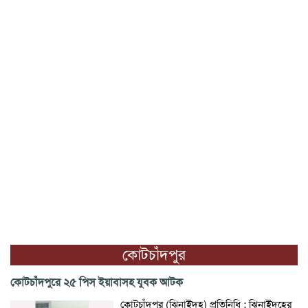
কোটচাঁদপুর
কোটচাঁদপুরে ২৫ পিস ইয়াবাসহ যুবক আটক
কোটচাঁদপুর (ঝিনাইদহ) প্রতিনিধি : ঝিনাইদহের