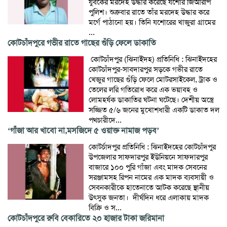
যুবকের মরদেহ উদ্ধার করেছে যশোর জিআরপি
পুলিশ। শুক্রবার রাতে তাঁর মরদেহ উদ্ধার করে
মর্গে পাঠানো হয়। তিনি যশোরের খাজুরা গ্রামের
...
কোটচাঁদপুরে গভীর রাতে গাছের গুঁড়ি ফেলে ডাকাতি
​ কোটচাঁদপুর (ঝিনাইদহ) প্রতিনিধি : ঝিনাইদহের
কোটচাঁদপুর-সাবদারপুর সড়কে গভীর রাতে
খেজুর গাছের গুঁড়ি ফেলে মোটরসাইকেল, ট্রাক ও
তেলের লরি গতিরোধ করে এক ভয়াবহ ও
লোমহর্ষক ডাকাতির ঘটনা ঘটেছে। দেশীয় অস্ত্রে
সজ্জিত ৫/৬ জনের মুখোশধারী একটি ডাকাত দল
পথচারীদে...
‘গাঁজা আর খাবো না,মসজিদে ৫ ওয়াক্ত নামাজ পড়ব’
কোটর্চাদপুর প্রতিনিধি : ঝিনাইদহের কোটচাঁদপুর
উপজেলার সাফদারপুর ইউনিয়নে সাফদারপুর
বাজারে ১০০ পুরি গাঁজা এবং মাদক সেবনের
সরঞ্জামসহ রিপন নামের এক মাদক ব্যবসায়ী ও
সেবনকারীকে হাতেনাতে আটক করেছে স্থানীয়
উৎসুক জনতা। ​ ​দীর্ঘদিন ধরে এলাকায় মাদক
বিক্রি ও স...
কোটচাঁদপুরে রুবি বেকারিতে ২০ হাজার টাকা জরিমানা