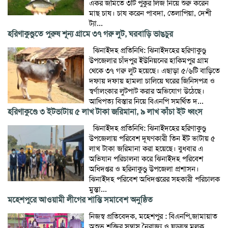
একর জমিতে ৩টি পুকুর লিজ নিয়ে শুরু করেন
মাছ চাষ। চাষ করেন পাবদা, তেলাপিয়া, দেশী
ট্যা...
হরিণাকুণ্ডুতে পুরুষ শূন্য গ্রামে ৩৭ গরু লুট, ঘরবাড়ি ভাঙচুর
ঝিনাইদহ প্রতিনিধি: ঝিনাইদহের হরিণাকুণ্ডু
উপজেলার চাঁদপুর ইউনিয়নের হাকিমপুর গ্রাম
থেকে ৩৭ গরু লুট হয়েছে। এছাড়া ৫/৬টি বাড়িতে
দফায় দফায় হামলা চালিয়ে ঘরের জিনিসপত্র ও
স্বর্ণালংকার লুটপাট করার অভিযোগ উঠেছে।
আধিপত্য বিস্তার নিয়ে বিএনপি সমর্থিত দ...
হরিণাকুণ্ডে ৩ ইটভাটায় ৫ লাখ টাকা জরিমানা, ৯ লাখ কাঁচা ইট ধ্বংস
ঝিনাইদহ প্রতিনিধি: ঝিনাইদহের হরিণাকুণ্ডু
উপজেলায় পরিবেশ দূষণকারী তিন ইট ভাটায় ৫
লাখ টাকা জরিমানা করা হয়েছে। বুধবার এ
অভিযান পরিচালনা করে ঝিনাইদহ পরিবেশ
অধিদপ্তর ও হরিনাকুণ্ডু উপজেলা প্রশাসন।
ঝিনাইদহ পরিবেশ অধিদপ্তরের সহকারী পরিচালক
মুন্তা...
মহেশপুরে আওয়ামী লীগের শান্তি সমাবেশ অনুষ্ঠিত
নিজস্ব প্রতিবেদক, মহেশপুর : বিএনপি,জামায়াত
অশুভ শক্তির সন্ত্রাস নৈরাজ্য ও ষড়যন্ত্র মূলক