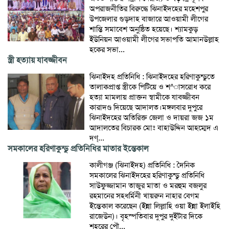
অপরাজনীতির বিরুদ্ধে ঝিনাইদহের মহেশপুর
উপজেলার গুড়দাহ বাজারে আওয়ামী লীগের
শান্তি সমাবেশ অনুষ্ঠিত হয়েছে। শ্যামকুড়
ইউনিয়ন আওয়ামী লীগের সভাপতি আমানউল্লাহ
হকের সভা...
স্ত্রী হত্যায় যাবজ্জীবন
ঝিনাইদহ প্রতিনিধি : ঝিনাইদহের হরিণাকুন্ডুতে
তালাকপ্রাপ্ত স্ত্রীকে পিটিয়ে ও শ^াসরোধ করে
হত্যা মামলায় প্রাক্তন স্বামীকে যাবজ্জীবন
কারাদণ্ড দিয়েছে আদালত।মঙ্গলবার দুপুরে
ঝিনাইদহের অতিরিক্ত জেলা ও দায়রা জজ ১ম
আদালতের বিচারক মোঃ বাহাউদ্দিন আহম্মেদ এ
দণ্...
সমকালের হরিণাকুন্ডু প্রতিনিধির মাতার ইন্তেকাল
কালীগঞ্জ (ঝিনাইদহ) প্রতিনিধি : দৈনিক
সমকালের ঝিনাইদহের হরিণাকুন্ডু প্রতিনিধি
সাউফুজ্জামান তাজুর মাতা ও মরহুম বজলুর
রহমানের সহধর্মিনী খায়রুন নাহার বেগম
ইন্তেকাল করেছেন (ইন্না লিল্লাহি ওয়া ইন্না ইলাইহি
রাজেউন)। বৃহস্পতিবার দুপুর দুইটার দিকে
শহরের পৌ...