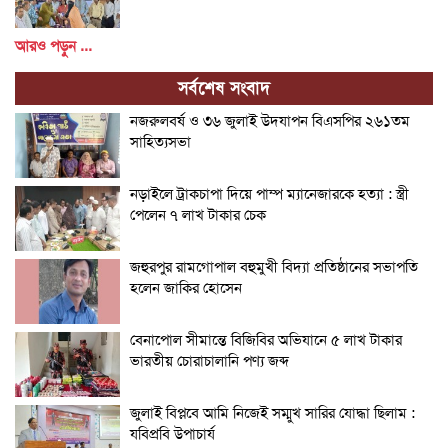
আরও পড়ুন ...
সর্বশেষ সংবাদ
নজরুলবর্ষ ও ৩৬ জুলাই উদযাপন বিএসপির ২৬১তম
সাহিত্যসভা
নড়াইলে ট্রাকচাপা দিয়ে পাম্প ম্যানেজারকে হত্যা : স্ত্রী
পেলেন ৭ লাখ টাকার চেক
জহুরপুর রামগোপাল বহুমুখী বিদ্যা প্রতিষ্ঠানের সভাপতি
হলেন জাকির হোসেন
বেনাপোল সীমান্তে বিজিবির অভিযানে ৫ লাখ টাকার
ভারতীয় চোরাচালানি পণ্য জব্দ
জুলাই বিপ্লবে আমি নিজেই সম্মুখ সারির যোদ্ধা ছিলাম :
যবিপ্রবি উপাচার্য