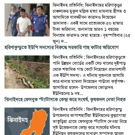
ঝিনাইদহ প্রতিনিধি: ঝিনাইদহের হরিণাকুণ্ডুর
চাঞ্চল্যকর মুকুল মল্লিক হত্যা মামলায় স্ত্রীসহ ৩
আসামিকে যাবজ্জীবন কারাদণ্ড দিয়েছেন
আদালত। একই সাথে প্রত্যেককে ৫০ হাজার
টাকা জরিমানা, অনাদায়ে আরও ১ বছরের
বিনাশ্রম কারাদণ্ড দেয়া হয়েছে। বৃহস্পতিবার (২৫
জুন) দ...
হরিণাকুন্ডুতে ইউপি সদস্যের বিরুদ্ধে সরকারি গাছ কাটার অভিযোগ
ঝিনাইদহ প্রতিনিধি ; ঝিনাইদহের হরিণাকুণ্ডুতে
পানি উন্নয়ন বোর্ডের একটি সেচ খালের দুইপাড়
থেকে শতাধিক গাছ কেটে নিয়েছেন প্রভাবশালী
এক ইউপি সদস্য। এ ঘটনায় দুজনকে আসামি
করে থানায় মামলা দিয়েছেন পাউবো কর্তৃপক্ষ।
আসামিরা হলেন- উপজেলার জোড়াদহ
ইউনিয়নের ৯ নম্ব...
ঝিনাইদহে ফেসবুক স্ট্যাটাসকে কেন্দ্র করে সংঘর্ষ, কৃষকদল নেতা নিহত
ঝিনাইদহ প্রতিনিধি : ঝিনাইদহের হরিণাকুন্ডু
উপজেলার কাপাশহাটিয়া ইউনিয়নের কুল্ল্যাগাছা
ভাতুড়িয়া গ্রামে ফেসবুকে স্ট্যাটাস দেওয়া নিয়ে
সৃষ্ট উত্তেজনাকে কেন্দ্র করে সংঘর্ষের ঘটনায়
ইউনিয়ন কৃষকদলের সাধারণ সম্পাদক আবুল