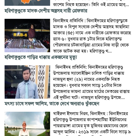
কাশেম নিহত হয়েছেন। তিনি ওই গ্রামের আব্...
হরিণাকুণ্ডুতে মাদক-দেশীয় অস্ত্রসহ নারী গ্রেফতার
ঝিনাইদহ প্রতিনিধি : ঝিনাইদহের হরিণাকুন্ডুতে
মাদক ও বিপুল সংখ্যক দেশীয় অস্ত্রসহ তাছলিমা
আক্তার (৩৫) নামে এক নারীকে গ্রেফতার করেছে
র‌্যাব-৬। বুধবার রাত ১টার দিকে হরিণাকুন্ড
পৌরসভার চটকাবাড়িয়া গ্রামের নিজ বাড়ী থেকে
তাকে আটক করা হয়। হরিণাকুণ্ডু থ...
হরিণাকুণ্ডুতে গাড়ির ধাক্কায় একজনের মৃত্যু
ঝিনাইদহ প্রতিনিধি: ঝিনাইদহের হরিণাকুণ্ডু
উপজেলায় স্যালোইঞ্জিন চালিত গাড়ির ধাক্কায়
নাজমুল হুদা (২৯) নামের একব্যক্তি নিহত
হয়েছেন। বুধবার সকাল সাড়ে ১০টার দিকে
উপজেলার ভায়না গ্রামের মাঠের ভেতরের রাস্তায়
এই দুর্ঘটনা ঘটে। নাজমুল হরিণাকুণ্ডু উপজে...
মৎস্য চাষে সফল আলিম, তাকে দেখে অন্যরাও ঝুঁকছেন
খাইরুল ইসলাম নিরব, ঝিনাইদহ : ঝিনাইদহের
হরিণাকুণ্ডু উপজেলার কাপাশহাটিয়া ইউনিয়নের
পায়রাডাঙ্গা গ্রামের মৃত মুজিবর রহমানের ছেলে
আব্দুল আলিম। ২০১৯ সালে একটি বিলে সাড়ে ৯