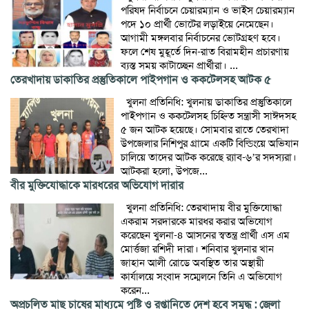
পরিষদ নির্বাচনে চেয়ারম্যান ও ভাইস চেয়ারম্যান
পদে ১০ প্রার্থী ভোটের লড়াইয়ে নেমেছেন।
আগামী মঙ্গলবার নির্বাচনের ভোটগ্রহণ হবে।
ফলে শেষ মুহূর্তে দিন-রাত বিরামহীন প্রচারণায়
ব্যস্ত সময় কাটাচ্ছেন প্রার্থীরা। ...
তেরখাদায় ডাকাতির প্রস্তুতিকালে পাইপগান ও ককটেলসহ আটক ৫
খুলনা প্রতিনিধি: খুলনায় ডাকাতির প্রস্তুতিকালে
পাইপগান ও ককটেলসহ চিহ্নিত সন্ত্রাসী সাঈদসহ
৫ জন আটক হয়েছে। সোমবার রাতে তেরখাদা
উপজেলার নিশিপুর গ্রামে একটি বিল্ডিংয়ে অভিযান
চালিয়ে তাদের আটক করেছে র‌্যাব-৬’র সদস্যরা।
আটকরা হলো, উপজে...
বীর মুক্তিযোদ্ধাকে মারধরের অভিযোগ দারার
খুলনা প্রতিনিধি: তেরখাদায় বীর মুক্তিযোদ্ধা
একরাম সরদারকে মারধর করার অভিযোগ
করেছেন খুলনা-৪ আসনের স্বতন্ত্র প্রার্থী এস এম
মোর্ত্তজা রশিদী দারা। শনিবার খুলনার খান
জাহান আলী রোডে অবস্থিত তার অস্থায়ী
কার্যালয়ে সংবাদ সম্মেলনে তিনি এ অভিযোগ
করেন...
অপ্রচলিত মাছ চাষের মাধ্যমে পুষ্টি ও রপ্তানিতে দেশ হবে সমৃদ্ধ : জেলা