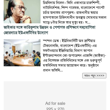
চিরবিদায় নিলেন। তিনি একাধারে চারুশিল্পী,
নাট্যনির্দেশক, শিল্প গবেষক, বাংলাদেশে পাপেট
চর্চার অন্যতম প্রাণপুরুষ। রাজধানীর স্কয়ার
হাসপাতালে চিকিৎসাধীন অবস্থায় সোমবার সকাল
সাড়ে ৮টার দিকে তার মৃত্যু হয়। স...
জাইকার সঙ্গে কারিকুলাম উন্নয়ন ও পেশাগত প্রশিক্ষণে সহযোগিতা
জোরদারে ইউএফটিবির উদ্যোগ
স্পন্দন ডেস্ক : ইউনিভার্সিটি অব ফ্রন্টিয়ার
টেকনোলজি, বাংলাদেশ (ইউএফটিবি)-এর
সফটওয়্যার ইঞ্জিনিয়ারিং বিভাগ জাপান
ইন্টারন্যাশনাল কো-অপারেশন এজেন্সি (জাইকা)-
এর বিশেষজ্ঞ প্রতিনিধিদের সঙ্গে এক গুরুত্বপূর্ণ
মতবিনিময় সভার আয়োজন করে। অনুষ্ঠানে
প্রধান অতিথি...
আরও পড়ুন >>>>
Ad for sale
225 x 270