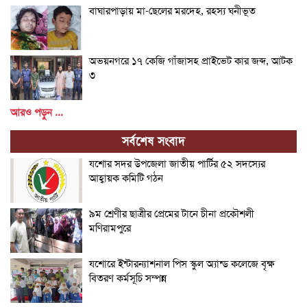
বাঘারপাড়ায় মা-ছেলের মরদেহ, রহস্য ঘনীভূত
অভয়নগরে ১৭ কেজি গাঁজাসহ প্রাইভেট কার জব্দ, আটক
৩
আরও পড়ুন ...
সর্বশেষ সংবাদ
যশোর সদর উপজেলা জাতীয় পার্টির ৫২ সদস্যের
আহ্বায়ক কমিটি গঠন
৯ম শ্রেণীর ছাত্রীর প্রেমের টানে চীনা প্রকৌশলী
মণিরামপুরে
যশোরে ইন্টারন্যাশনাল পিস স্কুল অ্যান্ড কলেজে বৃক্ষ
বিতরণ কর্মসূচি সম্পন্ন