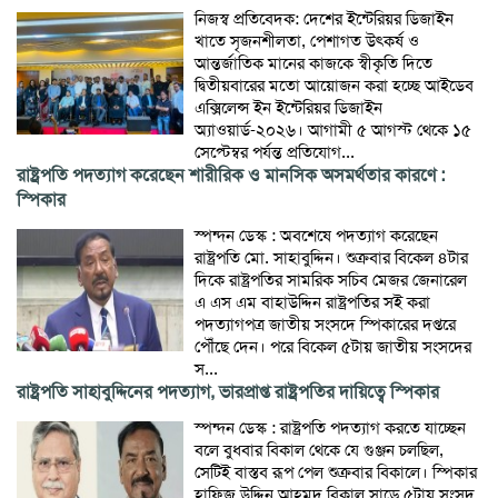
নিজস্ব প্রতিবেদক: দেশের ইন্টেরিয়র ডিজাইন
খাতে সৃজনশীলতা, পেশাগত উৎকর্ষ ও
আন্তর্জাতিক মানের কাজকে স্বীকৃতি দিতে
দ্বিতীয়বারের মতো আয়োজন করা হচ্ছে আইডেব
এক্সিলেন্স ইন ইন্টেরিয়র ডিজাইন
অ্যাওয়ার্ড-২০২৬। আগামী ৫ আগস্ট থেকে ১৫
সেপ্টেম্বর পর্যন্ত প্রতিযোগ...
রাষ্ট্রপতি পদত্যাগ করেছেন শারীরিক ও মানসিক অসমর্থতার কারণে :
স্পিকার
স্পন্দন ডেস্ক : অবশেষে পদত্যাগ করেছেন
রাষ্ট্রপতি মো. সাহাবুদ্দিন। শুক্রবার বিকেল ৪টার
দিকে রাষ্ট্রপতির সামরিক সচিব মেজর জেনারেল
এ এস এম বাহাউদ্দিন রাষ্ট্রপতির সই করা
পদত্যাগপত্র জাতীয় সংসদে স্পিকারের দপ্তরে
পৌঁছে দেন। পরে বিকেল ৫টায় জাতীয় সংসদের
স...
রাষ্ট্রপতি সাহাবুদ্দিনের পদত্যাগ, ভারপ্রাপ্ত রাষ্ট্রপতির দায়িত্বে স্পিকার
স্পন্দন ডেস্ক : রাষ্ট্রপতি পদত্যাগ করতে যাচ্ছেন
বলে বুধবার বিকাল থেকে যে গুঞ্জন চলছিল,
সেটিই বাস্তব রূপ পেল শুক্রবার বিকালে। স্পিকার
হাফিজ উদ্দিন আহমদ বিকাল সাড়ে ৫টায় সংসদ