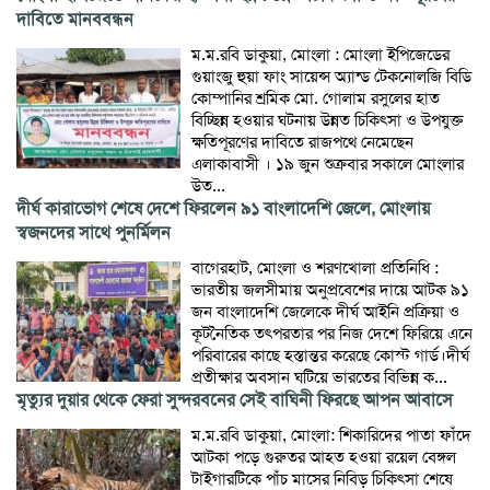
দাবিতে মানববন্ধন
ম.ম.রবি ডাকুয়া, মোংলা : মোংলা ইপিজেডের
গুয়াংজু হুয়া ফাং সায়েন্স অ্যান্ড টেকনোলজি বিডি
কোম্পানির শ্রমিক মো. গোলাম রসুলের হাত
বিচ্ছিন্ন হওয়ার ঘটনায় উন্নত চিকিৎসা ও উপযুক্ত
ক্ষতিপূরণের দাবিতে রাজপথে নেমেছেন
এলাকাবাসী । ১৯ জুন শুক্রবার সকালে মোংলার
উত...
দীর্ঘ কারাভোগ শেষে দেশে ফিরলেন ৯১ বাংলাদেশি জেলে, মোংলায়
স্বজনদের সাথে পুনর্মিলন
বাগেরহাট, মোংলা ও শরণখোলা প্রতিনিধি :
ভারতীয় জলসীমায় অনুপ্রবেশের দায়ে আটক ৯১
জন বাংলাদেশি জেলেকে দীর্ঘ আইনি প্রক্রিয়া ও
কূটনৈতিক তৎপরতার পর নিজ দেশে ফিরিয়ে এনে
পরিবারের কাছে হস্তান্তর করেছে কোস্ট গার্ড।দীর্ঘ
প্রতীক্ষার অবসান ঘটিয়ে ভারতের বিভিন্ন ক...
মৃত্যুর দুয়ার থেকে ফেরা সুন্দরবনের সেই বাঘিনী ফিরছে আপন আবাসে
ম.ম.রবি ডাকুয়া, মোংলা: শিকারিদের পাতা ফাঁদে
আটকা পড়ে গুরুতর আহত হওয়া রয়েল বেঙ্গল
টাইগারটিকে পাঁচ মাসের নিবিড় চিকিৎসা শেষে