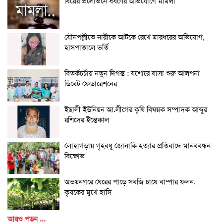
বিয়ের প্রলোভনে ধর্ষণের অভিযোগে মামলা
যৌনপল্লীতে নারীকে আটকে রেখে মারধরের অভিযোগ,
হাসপাতালে ভর্তি
বিতর্কচর্চায় নতুন দিগন্ত : যশোরে যাত্রা শুরু আলপনা
ডিবেট ফেডারেশনের
ইছালী ইউনিয়ন আ.লীগের কৃষি বিষয়ক সম্পাদক আব্দুর
রশিদের ইন্তেকাল
লোহাগড়ায় গৃহবধূ জোনাকি হত্যার প্রতিবাদে মানববন্ধন
বিক্ষোভ
অভয়নগরে ঘেরের পাড়ে সবজি চাষে বাম্পার ফলন,
কৃষকের মুখে হাসি
আরও পড়ুন ...