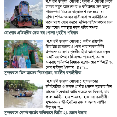
ম.ম.রবি ডাকুয়া, মোংলা : খুলনা ও মোংলা থেকে
ঢাকায় নতুন আন্তঃনগর ও কমিউটার ট্রেন চালুর
পরিকল্পনা নিয়েছে বাংলাদেশ রেলওয়ে, যা
দক্ষিণ-পশ্চিমাঞ্চলের যাত্রীসেবা ও অর্থনীতিতে
নতুন মাত্রা যোগ করবে।দক্ষিণ-পশ্চিমাঞ্চলের রেল
যোগাযোগ ব্যবস্থায় নতুন গতির সঞ্চার...
মোংলায় প্রতিমন্ত্রীর দেয়া ঘর পেলো গৃহহীন পরিবার
‎ ‎ম.ম.রবি ডাকুয়া,মোংলা : ‎ ‎শহীদ রাষ্ট্রপতি
জিয়াউর রহমানের ৪৫তম শাহাদাতবার্ষিকী
উপলক্ষে মোংলায় গৃহহীন হীরা আক্তারকে নতুন
একটি ঘর উপহার দিয়েছেন পরিবেশ, বন ও
জলবায়ু পরিবর্তন বিষয়ক মন্ত্রণালয়ের প্রতিমন্ত্রী ড.
শেখ ফরিদুল ইসলাম। &lrm...
সুন্দরবনে তিন মাসের নিষেধাজ্ঞা, কর্মহীন বনজীবীরা
‎ ‎ম.ম.রবি ডাকুয়া,মোংলা : ‎ ‎সুন্দরবনের
জীববৈচিত্র্য ও জলজ প্রাণীর প্রজনন সুরক্ষায় তিন
মাসের নিষেধাজ্ঞা জারি করেছে বন বিভাগ, যার
ফলে কর্মহীন হয়ে পড়েছেন হাজারো বনজীবী। ‎
‎সুন্দরবনের জীববৈচিত্র্য রক্ষা ও জলজ প্রাণীর
নিরাপদ প্...
সুন্দরবনে কোস্টগার্ডের অভিযানে জিম্মি ২১ জেলে উদ্ধার