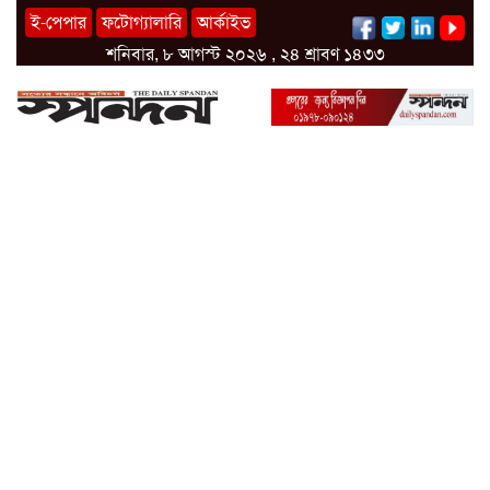
ই-পেপার
ফটোগ্যালারি
আর্কাইভ
শনিবার, ৮ আগস্ট ২০২৬ , ২৪ শ্রাবণ ১৪৩৩