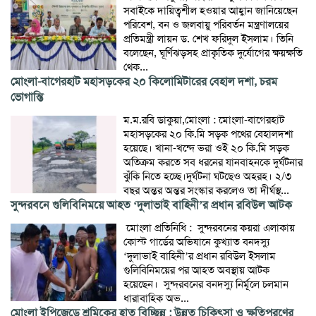
সবাইকে দায়িত্বশীল হওয়ার আহ্বান জানিয়েছেন
পরিবেশ, বন ও জলবায়ু পরিবর্তন মন্ত্রণালয়ের
প্রতিমন্ত্রী লায়ন ড. শেখ ফরিদুল ইসলাম। তিনি
বলেছেন, ঘূর্ণিঝড়সহ প্রাকৃতিক দুর্যোগের ক্ষয়ক্ষতি
থেক...
মোংলা-বাগেরহাট মহাসড়কের ২০ কিলোমিটারের বেহাল দশা, চরম
ভোগান্তি
‎ম.ম.রবি ডাকুয়া,মোংলা : ‎মোংলা-বাগেরহাট
মহাসড়কের ২০ কি.মি সড়ক পথের বেহালদশা
হয়েছে। খানা-খন্দে ভরা ওই ২০ কি.মি সড়ক
অতিক্রম করতে সব ধরনের যানবাহনকে দুর্ঘটনার
ঝুঁকি নিতে হচ্ছে।দুর্ঘটনা ঘটছেও অহরহ। ২/৩
বছর অন্তর অন্তর সংস্কার করলেও তা দীর্ঘস্থ...
সুন্দরবনে গুলিবিনিময়ে আহত ‘দুলাভাই বাহিনী’র প্রধান রবিউল আটক
‎ ‎মোংলা প্রতিনিধি : ‎ ‎সুন্দরবনের কয়রা এলাকায়
কোস্ট গার্ডের অভিযানে কুখ্যাত বনদস্যু
‘দুলাভাই বাহিনী’র প্রধান রবিউল ইসলাম
গুলিবিনিময়ের পর আহত অবস্থায় আটক
হয়েছেন। ‎ ‎সুন্দরবনের বনদস্যু নির্মূলে চলমান
ধারাবাহিক অভ...
মোংলা ইপিজেডে শ্রমিকের হাত বিচ্ছিন্ন : উন্নত চিকিৎসা ও ক্ষতিপূরণের