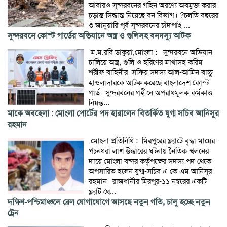
আবারও সুন্দরবনের গহিন অরণ্যে অবমুক্ত করার
চূড়ান্ত সিদ্ধান্ত নিয়েছে বন বিভাগ। ?চলতি বছরের
৩ জানুয়ারি পূর্ব সুন্দরবনের চাঁদপাই ...
সুন্দরবনে কোস্ট গার্ডের অভিযানে অস্ত্র ও গুলিসহ বনদস্যু আটক
‎ ‎ম.ম.রবি ডাকুয়া,মোংলা : ‎ ‎ ‎সুন্দরবনে অভিযান
চালিয়ে অস্ত্র, গুলি ও হরিণের মাথাসহ করিম
শরীফ বাহিনীর সক্রিয় সদস্য আল-আমিন বাচ্চু
হাওলাদারকে আটক করেছে বাংলাদেশ কোস্ট
গার্ড। ‎সুন্দরবনের গহীনে অপরাধমূলক কর্মকাণ্ড
নিয়ন্ত...
মাকে অবহেলা : মোংলা পোর্টের পদ হারালেন বিতর্কিত যুগ্ম সচিব আনিসুর
রহমান
‎ ‎মোংলা প্রতিনিধি : ‎ ‎মিরপুরের ফ্ল্যাটে বৃদ্ধা মায়ের
পচনধরা লাশ উদ্ধারের ঘটনায় নৈতিক স্খলনের
দায়ে মোংলা বন্দর কর্তৃপক্ষের সদস্য পদ থেকে
অপসারিত হলেন যুগ্ম-সচিব এ কে এম আনিসুর
রহমান। ‎রাজধানীর মিরপুর-১১ নম্বরের একটি
ফ্ল্যাট থে...
দক্ষিণ-পশ্চিমাঞ্চলে রেল যোগাযোগে আসছে নতুন গতি, চালু হচ্ছে নতুন
ট্রেন