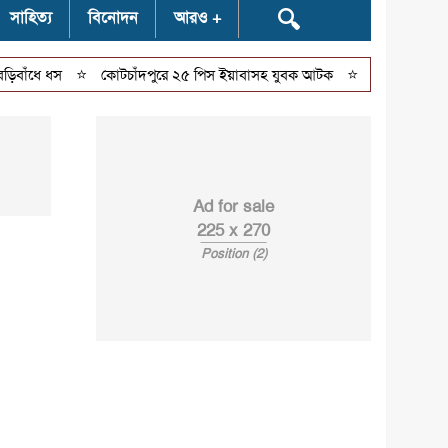
🔍
সাহিত্য
বিনোদন
আরও
⭐
⭐
ে ধস
কোটচাঁদপুরে ২৫ পিস ইয়াবাসহ যুবক আটক
বিয়ের প্রলোভনে ধর্
Ad for sale
225 x 270
Position (2)