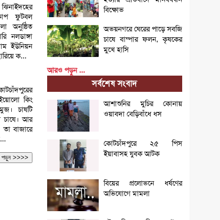
 ঝিনাইদহের
বিক্ষোভ
ডকাপ ফুটবল
া অনুষ্ঠিত
অভয়নগরে ঘেরের পাড়ে সবজি
রি নলডাঙ্গা
চাষে বাম্পার ফলন, কৃষকের
গ্রাম ইউনিয়ন
মুখে হাসি
রিয়ে ক...
আরও পড়ুন ...
সর্বশেষ সংবাদ
কোটচাঁদপুরের
 ইয়োলো কিং
আশাশুনির মুচির কোনায়
রমুজ। চাষটি
ওয়াবদা বেড়িবাঁধে ধস
য় চাষে। আর
ও তা বাজারে
...
কোটচাঁদপুরে ২৫ পিস
ইয়াবাসহ যুবক আটক
আরও পড়ুন >>>>
বিয়ের প্রলোভনে ধর্ষণের
অভিযোগে মামলা