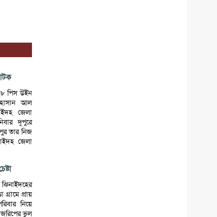
 আটক
১২৮ পিস উইন
 হাসান আল
াইদহ জেলা
িবার দুপুরে
পুর তার নিজ
াইদহ জেলা
ষ্টা
 ঝিনাইদহের
গ্রামে প্রায়
রিবার নিয়ে
জরিপের ভুল