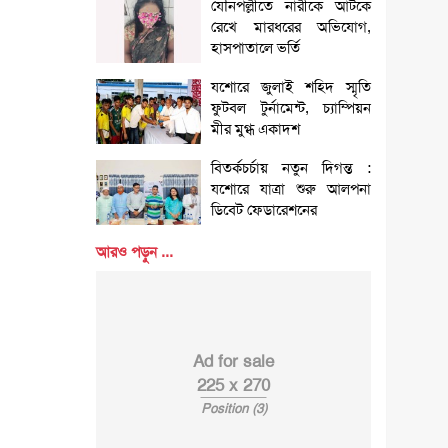
যৌনপল্লীতে নারীকে আটকে
রেখে মারধরের অভিযোগ,
হাসপাতালে ভর্তি
যশোরে জুলাই শহিদ স্মৃতি
ফুটবল টুর্নামেন্ট, চ্যাম্পিয়ন
মীর মুগ্ধ একাদশ
বিতর্কচর্চায় নতুন দিগন্ত :
যশোরে যাত্রা শুরু আলপনা
ডিবেট ফেডারেশনের
আরও পড়ুন ...
Ad for sale
225 x 270
Position (3)