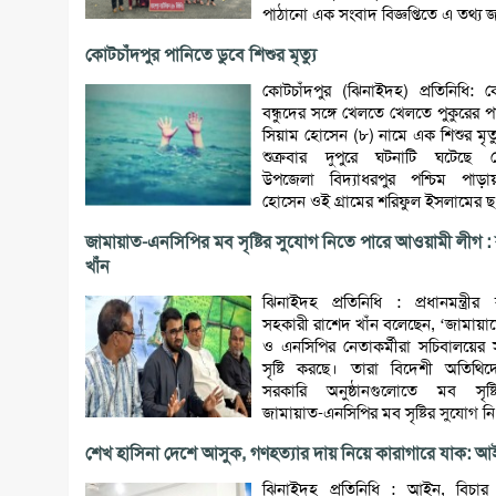
পাঠানো এক সংবাদ বিজ্ঞপ্তিতে এ তথ্য জ
কোটচাঁদপুর পানিতে ডুবে শিশুর মৃত্যু
কোটচাঁদপুর (ঝিনাইদহ) প্রতিনিধি: ক
বন্ধুদের সঙ্গে খেলতে খেলতে পুকুরের 
সিয়াম হোসেন (৮) নামে এক শিশুর মৃত্
শুক্রবার দুপুরে ঘটনাটি ঘটেছে ক
উপজেলা বিদ্যাধরপুর পশ্চিম পাড়
হোসেন ওই গ্রামের শরিফুল ইসলামের ছ.
জামায়াত-এনসিপির মব সৃষ্টির সুযোগ নিতে পারে আওয়ামী লীগ :
খাঁন
ঝিনাইদহ প্রতিনিধি : প্রধানমন্ত্রী
সহকারী রাশেদ খাঁন বলেছেন, ‘জামায়া
ও এনসিপির নেতাকর্মীরা সচিবালয়ের
সৃষ্টি করছে। তারা বিদেশী অতিথি
সরকারি অনুষ্ঠানগুলোতে মব সৃষ্
জামায়াত-এনসিপির মব সৃষ্টির সুযোগ নি.
শেখ হাসিনা দেশে আসুক, গণহত্যার দায় নিয়ে কারাগারে যাক: আইনম
ঝিনাইদহ প্রতিনিধি : আইন, বিচা