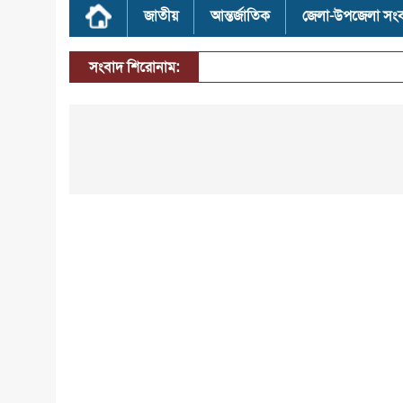
জাতীয়
আন্তর্জাতিক
জেলা-উপজেলা সং
সংবাদ শিরোনাম: