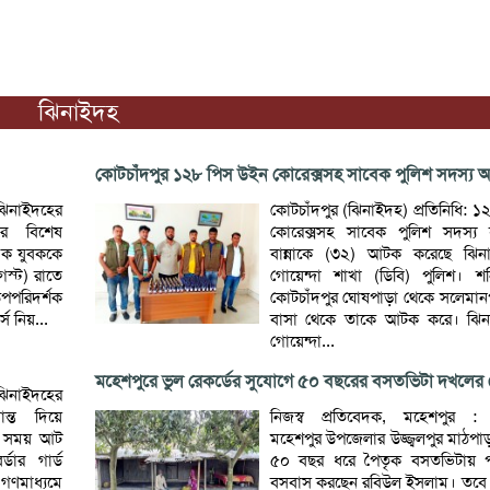
ঝিনাইদহ
কোটচাঁদপুর ১২৮ পিস উইন কোরেক্সসহ সাবেক পুলিশ সদস্য
ঝিনাইদহের
কোটচাঁদপুর (ঝিনাইদহ) প্রতিনিধি: 
ের বিশেষ
কোরেক্সসহ সাবেক পুলিশ সদস্য
এক যুবককে
বান্নাকে (৩২) আটক করেছে ঝিন
স্ট) রাতে
গোয়েন্দা শাখা (ডিবি) পুলিশ। শন
পপরিদর্শক
কোটচাঁদপুর ঘোষপাড়া থেকে সলেমান
স নিয়...
বাসা থেকে তাকে আটক করে। ঝিন
গোয়েন্দা...
মহেশপুরে ভুল রেকর্ডের সুযোগে ৫০ বছরের বসতভিটা দখলের চে
ঝিনাইদহের
ন্ত দিয়ে
নিজস্ব প্রতিবেদক, মহেশপুর :
ার সময় আট
মহেশপুর উপজেলার উজ্জ্বলপুর মাঠপাড়া 
ডার গার্ড
৫০ বছর ধরে পৈতৃক বসতভিটায় প
 গণমাধ্যমে
বসবাস করছেন রবিউল ইসলাম। তবে 