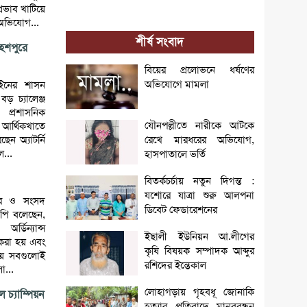
্রভাব খাটিয়ে
অভিযোগ...
শীর্ষ সংবাদ
হেশপুরে
বিয়ের প্রলোভনে ধর্ষণের
অভিযোগে মামলা
আইনের শাসন
বড় চ্যালেঞ্জ
্রশাসনিক
যৌনপল্লীতে নারীকে আটকে
 আর্থিকখাতে
েন অ্যাটর্নি
রেখে মারধরের অভিযোগ,
ল...
হাসপাতালে ভর্তি
বিতর্কচর্চায় নতুন দিগন্ত :
যশোরে যাত্রা শুরু আলপনা
চার ও সংসদ
ডিবেট ফেডারেশনের
মপি বলেছেন,
্ডিন্যান্স
ইছালী ইউনিয়ন আ.লীগের
 করা হয় এবং
কৃষি বিষয়ক সম্পাদক আব্দুর
্রায় সবগুলোই
রশিদের ইন্তেকাল
ো...
লোহাগড়ায় গৃহবধূ জোনাকি
 চ্যাম্পিয়ন
হত্যার প্রতিবাদে মানববন্ধন