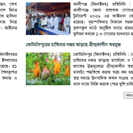
েছেন, ‘শেখ
কালীগঞ্জ (ঝিনাইদহ) প্রতিনিধি :
দেশে ফিরে
কালীগঞ্জে জেলা প্রশাসক গোল্
েখ হাসিনা
টুর্নামেন্ট ২০২৬ এর ফাইনাল খেল
দায় নিয়ে
হয়েছে। বৃহস্পতিবার বিকালে সরকা
ুক। আইনের
ভূষণস্কুল মাঠে অনুষ্ঠিত ম্যাচে রায়
ফুটবল দলকে ১-০ গোলের ব্যবধানে হা
কোটচাঁদপুরের চাষিদের নজর কাড়ছে গ্রীস্মকালীন তরমুজ
ঝিনাইদহের
কোটচাঁদপুর (ঝিনাইদহ) প্রতিনিধি : 
 ইসলামের
চাষিদের নজর কাড়ছে মার্সেলো ও
হয়েছে। ৩১
জাতের উচ্চমূল্যের গ্রীস্মকালীন ত
ন শৈলকুপার
মালচিং পদ্ধতিতে করায় খরচ কম হ
২য় তলায় এ
স্বপ্ল সময়ে উৎপাদিত ফসল সংগ্রহ 
ভাল দামে বিক্রি করতে পেরে খুশি চাষি