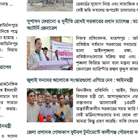
ানায় ...
রেকর্ডের সুযোগ নিয়ে এবং সামাজিক প
সেই জমি দখলের অপচেষ্টা চালানোর 
সুশাসন ফেরানো ও দুর্নীতি রোধই সরকারের প্রধান চ্যালেঞ্জ : ম
োটচাঁদপুরে
অ্যাটর্নি জেনারেল
পানিতে পড়ে
যু হয়েছে ।
নিজস্ব প্রতিবেদক, মহেশপুর : 
োটচাঁদপুর
প্রতিষ্ঠায় বর্তমান সরকারের সবচেয়ে 
ায়। সিয়াম
হলো আইনশৃঙ্খলা রক্ষা, প
..
প্রতিষ্ঠানগুলোকে সক্রিয় করা এবং
শৃঙ্খলা ফিরিয়ে আনা বলে মন্তব্য করেছ
 রাশেদ
জেনারেল ব্যারিস্টার রুহুল কুদ্দুস কাজ
জুলাই সনদের আলোকে সংস্কারগুলো এগিয়ে নেব : আইনমন্ত্রী
র রাজনৈতিক
তে ইসলামী
ঝিনাইদহ প্রতিনিধি : আইন, বি
 সামনে মব
বিষয়ক মন্ত্রী মো. আসাদুজ্জামান এ
দের সামনে
প্রস্তাবনার আলোকেই ১৩৩টি অর
টি করছে।
অন্তর্বর্তীকালীন সরকারের সময় জারি
..
সেই অর্ডিন্যান্সগুলোর মধ্য থেকে প
আমরা কিন্তু গ্রহণ করেছি। বাকি যেগুল
ন্ত্রী
জেলা প্রশাসক গোল্ডকাপ ফুটবল টুর্নামেন্টে কালীগঞ্জ পৌরসভা দল
র ও সংসদ