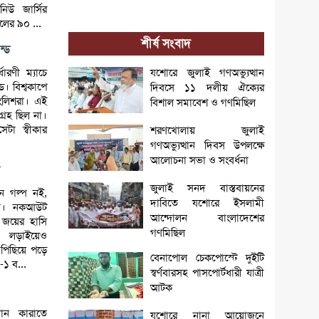
নিউ জার্সির
লের ৯০ ...
শীর্ষ সংবাদ
ন্ড
্ধারণী ম্যাচে
যশোরে জুলাই গণঅভ্যুত্থান
্ড। বিশ্বকাপে
দিবসে ১১ দলীয় ঐক্যের
ইংলিশরা। এই
বিশাল সমাবেশ ও গণমিছিল
্রহ ছিল না।
েটা স্বীকার
শরণখোলায় জুলাই
গণঅভ্যুত্থান দিবস উপলক্ষে
আলোচনা সভা ও সংবর্ধনা
জুলাই সনদ বাস্তবায়নের
োন গল্প নই,
দাবিতে যশোরে ইসলামী
িনা। নকআউট
আন্দোলন বাংলাদেশের
ে জয়ের হাসি
গণমিছিল
 লড়াইয়েও
ে পিছিয়ে পড়ে
বেনাপোল চেকপোস্টে দুইটি
-১ ব...
স্বর্ণবারসহ পাসপোর্টধারী যাত্রী
আটক
য়ান কারাতে
যশোরে নানা আয়োজনে