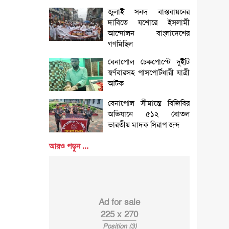
জুলাই সনদ বাস্তবায়নের
দাবিতে যশোরে ইসলামী
আন্দোলন বাংলাদেশের
গণমিছিল
বেনাপোল চেকপোস্টে দুইটি
স্বর্ণবারসহ পাসপোর্টধারী যাত্রী
আটক
বেনাপোল সীমান্তে বিজিবির
অভিযানে ৫১২ বোতল
ভারতীয় মাদক সিরাপ জব্দ
আরও পড়ুন ...
Ad for sale
225 x 270
Position (3)