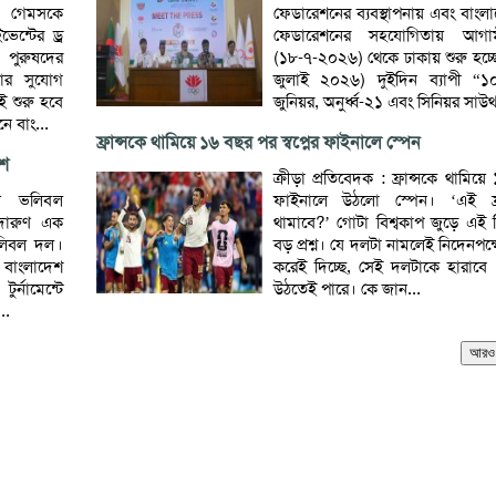
ান গেমসকে
ফেডারেশনের ব্যবস্থাপনায় এবং বাংল
েন্টের ড্র
ফেডারেশনের সহযোগিতায় আগা
 পুরুষদের
(১৮-৭-২০২৬) থেকে ঢাকায় শুরু হচ্
ার সুযোগ
জুলাই ২০২৬) দুইদিন ব্যাপী “১০
ই শুরু হবে
জুনিয়র, অনুর্ধ্ব-২১ এবং সিনিয়র সাউ
ে বাং...
ফ্রান্সকে থামিয়ে ১৬ বছর পর স্বপ্নের ফাইনালে স্পেন
েশ
ক্রীড়া প্রতিবেদক : ফ্রান্সকে থামি
ুষ ভলিবল
ফাইনালে উঠলো স্পেন। ‘এই ফ্র
ে দারুণ এক
থামাবে?’ গোটা বিশ্বকাপ জুড়ে এই
ভলিবল দল।
বড় প্রশ্ন। যে দলটা নামলেই নিদেনপক
চে বাংলাদেশ
করেই দিচ্ছে, সেই দলটাকে হারাবে কে
্নামেন্টে
উঠতেই পারে। কে জান...
..