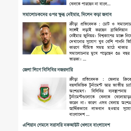
খেলতে পারছেন না বাংল...
সমালোচকদের ওপর ক্ষুব্ধ নেইমার, দিলেন কড়া জবাব
ক্রীড়া প্রতিবেদক : চোট ও সমালোচ
সঙ্গেই লড়াই করছেন ব্রাজিলিয়ান স
নেইমার জুনিয়র। বিশ্বকাপের মঞ্চে নি
দেখানোর সুযোগ খুব বেশি পাননি তি
কারণে সীমিত সময় মাঠে থাকার
সমালোচনার মুখে পড়েছেন ৩৪ বছর
তারকা। ...
জেলা লিগে বিসিবির নজরদারি
ক্রীড়া প্রতিবেদক : জেলার ক্রি
বয়সভিত্তিক টুর্নামেন্ট আর জাতীয় চ্যা
অংশগ্রহণ। বিসিবির ব্যবস্থাপনা
টুর্নামেন্টগুলোতে খেলতে খেলোয়াড়
করেন না। কারণ এসব খেলায় অংশগ্
আর্থিকভাবে লাভবান হওয়ার সুয
বাংলাদেশ ...
এশিয়ান গেমসে সরাসরি নকআউট খেলবে বাংলাদেশ