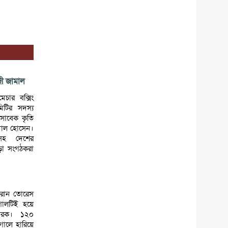
ী জামাল
েচার বক্সিং
টির সদস্য
সাবেক কৃতি
মাল হোসেন।
সহ দেশের
রীড়া সংগঠকরা
ফেরান তোরেস
োলটিই হয়ে
্ধারক। ১২০
গোলে হারিয়ে