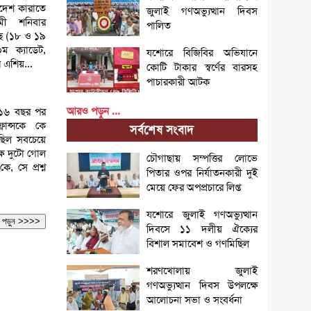
াদেশ কারাতে
জুলাই গণঅভ্যুত্থান দিবস
মী শনিবার
পালিত
ছে (১৮ ও ১৯
ম ক্যাডেট,
যশোরে বিজিবির অভিযানে
থ এশিয়...
কোটি টাকার স্বর্ণের বারসহ
পাচারকারী আটক
আরও পড়ুন ...
য়ে ১৬ বছর পর
ান্সকে কে
সর্বশেষ সংবাদ
 ছিল সবচেয়ে
্ষে দুটো গোল
চৌগাছায় সম্পত্তির লোভে
, সে প্রশ্ন
পিতার ওপর নির্যাতনকারী দুই
মেয়ে ফের অপপ্রচারে লিপ্ত
যশোরে জুলাই গণঅভ্যুত্থান
আরও পড়ুন >>>>
দিবসে ১১ দলীয় ঐক্যের
বিশাল সমাবেশ ও গণমিছিল
শরণখোলায় জুলাই
গণঅভ্যুত্থান দিবস উপলক্ষে
আলোচনা সভা ও সংবর্ধনা