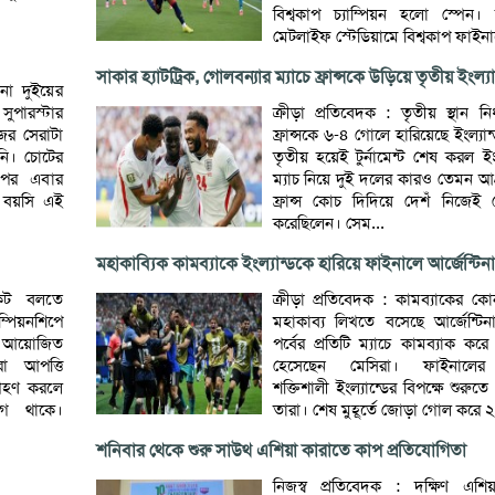
বিশ্বকাপ চ্যাম্পিয়ন হলো স্পেন। 
মেটলাইফ স্টেডিয়ামে বিশ্বকাপ ফাইনা
সাকার হ্যাটট্রিক, গোলবন্যার ম্যাচে ফ্রান্সকে উড়িয়ে তৃতীয় ইংল্যা
না দুইয়ের
ুপারস্টার
ক্রীড়া প্রতিবেদক : তৃতীয় স্থান নির
জের সেরাটা
ফ্রান্সকে ৬-৪ গোলে হারিয়েছে ইংল্যান
নি। চোটের
তৃতীয় হয়েই টুর্নামেন্ট শেষ করল 
 পর এবার
ম্যাচ নিয়ে দুই দলের কারও তেমন আগ
 বয়সি এই
ফ্রান্স কোচ দিদিয়ে দেশঁ নিজেই স
করেছিলেন। সেম...
মহাকাব্যিক কামব্যাকে ইংল্যান্ডকে হারিয়ে ফাইনালে আর্জেন্টিনা
কেট বলতে
ক্রীড়া প্রতিবেদক : কামব্যাকের ক
ম্পিয়নশিপে
মহাকাব্য লিখতে বসেছে আর্জেন্ট
য় আয়োজিত
পর্বের প্রতিটি ম্যাচে কামব্যাক কর
রা আপত্তি
হেসেছেন মেসিরা। ফাইনালের
রহণ করলে
শক্তিশালী ইংল্যান্ডের বিপক্ষে শুরুত
োগ থাকে।
তারা। শেষ মুহূর্তে জোড়া গোল করে ২
শনিবার থেকে শুরু সাউথ এশিয়া কারাতে কাপ প্রতিযোগিতা
নিজস্ব প্রতিবেদক : দক্ষিণ এশি