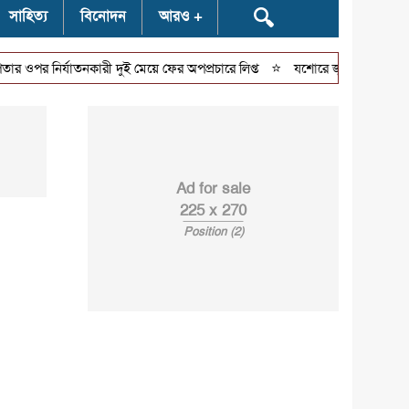
🔍
সাহিত্য
বিনোদন
আরও
⭐
 নির্যাতনকারী দুই মেয়ে ফের অপপ্রচারে লিপ্ত
যশোরে জুলাই গণঅভ্যুত্থান দ
Ad for sale
225 x 270
Position (2)