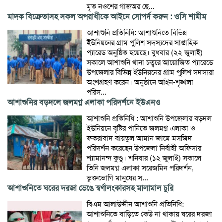
মৃত নওশের গাজঅর ছে...
মাদক বিক্রেতাসহ সকল অপরাধীকে আইনে সোপর্দ করুন : ওসি শামীম
আশাশুনি প্রতিনিধি: আশাশুনিতে বিভিন্ন
ইউনিয়নের গ্রাম পুলিশ সদস্যদের সাপ্তাহিক
প্যারেড অনুষ্ঠিত হয়েছে। বুধবার (২২ জুলাই)
সকালে আশাশুনি থানা চত্বরে আয়োজিত প্যারেডে
উপজেলার বিভিন্ন ইউনিয়নের গ্রাম পুলিশ সদস্যরা
অংশগ্রহণ করেন। অনুষ্ঠানে আইন-শৃঙ্খলা
পরিস...
আশাশুনির বড়দলে জলমগ্ন এলাকা পরিদর্শনে ইউএনও
আশাশুনি প্রতিনিধি : আশাশুনি উপজেলার বড়দল
ইউনিয়নে বৃষ্টির পানিতে জলমগ্ন এলাকা ও
ফকরাবাদ বায়তুল আমান জামে মসজিদ
পরিদর্শন করেছেন উপজেলা নির্বাহী অফিসার
শ্যামানন্দ কুণ্ডু। শনিবার (১২ জুলাই) সকালে
তিনি জলমগ্ন এলাকা সরেজমিন পরিদর্শন,
ভুক্তভোগি মানুষের স...
আশাশুনিতে ঘরের দরজা ভেঙে স্বর্ণালংকারসহ মালামাল চুরি
বিএম আলাউদ্দীন আশাশুনি প্রতিনিধি:
আশাশুনিতে বাড়িতে কেউ না থাকায় ঘরের দরজা