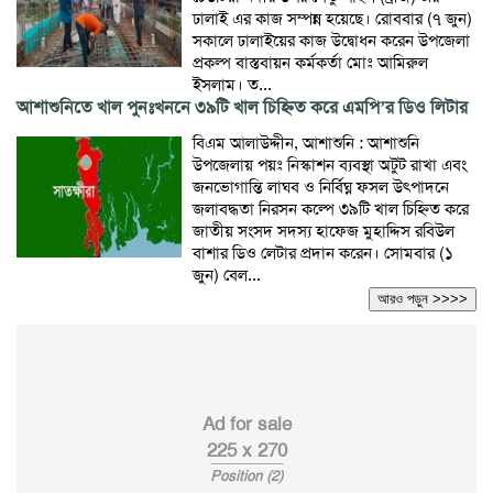
ঢালাই এর কাজ সম্পন্ন হয়েছে। রোববার (৭ জুন)
সকালে ঢালাইয়ের কাজ উদ্বোধন করেন উপজেলা
প্রকল্প বাস্তবায়ন কর্মকর্তা মোঃ আমিরুল
ইসলাম। ত...
আশাশুনিতে খাল পুনঃখননে ৩৯টি খাল চিহ্নিত করে এমপি’র ডিও লিটার
বিএম আলাউদ্দীন, আশাশুনি : আশাশুনি
উপজেলায় পয়ঃ নিস্কাশন ব্যবস্থা অটুট রাখা এবং
জনভোগান্তি লাঘব ও নির্বিঘ্ন ফসল উৎপাদনে
জলাবদ্ধতা নিরসন কল্পে ৩৯টি খাল চিহ্নিত করে
জাতীয় সংসদ সদস্য হাফেজ মুহাদ্দিস রবিউল
বাশার ডিও লেটার প্রদান করেন। সোমবার (১
জুন) বেল...
আরও পড়ুন >>>>
Ad for sale
225 x 270
Position (2)