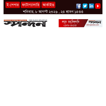
ই-পেপার
ফটোগ্যালারি
আর্কাইভ
শনিবার, ৮ আগস্ট ২০২৬ , ২৪ শ্রাবণ ১৪৩৩