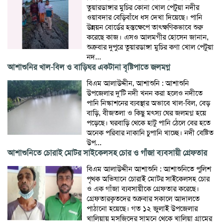
তুয়ারডাঙ্গার মুচির কোনা খোল পেটুয়া নদীর
ওয়াবদার বেড়িবাঁধে ধস দেখা দিয়েছে। পানি
উন্নয়ন বোর্ডের হস্তক্ষেপে তাৎক্ষণিকভাবে শুরু
করেছে কাজ। এসও আলমগীর হোসেন জানান,
শুক্রবার দুপুরে তুয়ারডাঙ্গা মুচির কণা খোল পেটুয়া
নদ...
আশাশুনির খাল-বিল ও বাড়িঘর একটানা বৃষ্টিপাতে জলমগ্ন
বিএম আলাউদ্দীন, আশাশুনি : আশাশুনি
উপজেলার দু'টি নদী খনন করা হলেও নদীতে
পানি নিস্কাশনের ব্যবস্থার অভাবে খাল-বিল, বেড়
বাড়ি, বীজতলা ও কিছু মৎস্য ঘের জলমগ্ন হয়ে
পড়েছে। ঘরবাড়ি থেকে হাটু পানি ঠেলে বের হতে
অনেক পরিবার নাকানি চুপানি খাচ্ছে। নদী বেষ্টিত
উপ...
আশাশুনিতে চোরাই মোটর সাইকেলসহ চোর ও গাঁজা ব্যবসায়ী গ্রেফতার
বিএম আলাউদ্দীন আশাশুনি : আশাশুনিতে পুলিশ
পৃথক অভিযানে চোরাই মোটর সাইকেলসহ চোর
ও এক গাঁজা ব্যবসায়ীকে গ্রেফতার করেছে।
গ্রেফতারকৃতদের শুক্রবার সকালে আদালতে
পাঠানো হয়েছে। গত ১২ জুলাই উপজেলার
খালিয়ায় মসজিদের সামনে থেকে খালিয়া গ্রামের