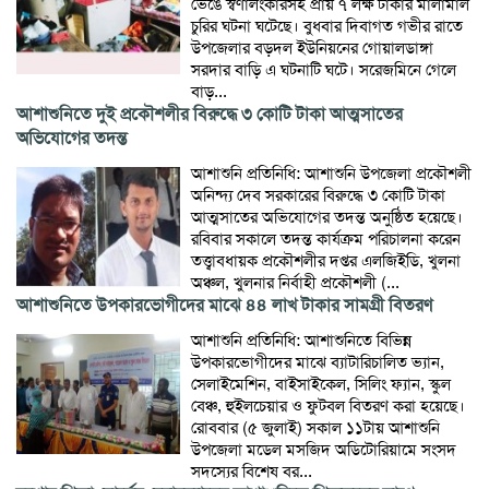
ভেঙে স্বর্ণালংকারসহ প্রায় ৭ লক্ষ টাকার মালামাল
চুরির ঘটনা ঘটেছে। বুধবার দিবাগত গভীর রাতে
উপজেলার বড়দল ইউনিয়নের গোয়ালডাঙ্গা
সরদার বাড়ি এ ঘটনাটি ঘটে। সরেজমিনে গেলে
বাড়...
আশাশুনিতে দুই প্রকৌশলীর বিরুদ্ধে ৩ কোটি টাকা আত্মসাতের
অভিযোগের তদন্ত
আশাশুনি প্রতিনিধি: আশাশুনি উপজেলা প্রকৌশলী
অনিন্দ্য দেব সরকারের বিরুদ্ধে ৩ কোটি টাকা
আত্মসাতের অভিযোগের তদন্ত অনুষ্ঠিত হয়েছে।
রবিবার সকালে তদন্ত কার্যক্রম পরিচালনা করেন
তত্ত্বাবধায়ক প্রকৌশলীর দপ্তর এলজিইডি, খুলনা
অঞ্চল, খুলনার নির্বাহী প্রকৌশলী (...
আশাশুনিতে উপকারভোগীদের মাঝে ৪৪ লাখ টাকার সামগ্রী বিতরণ
আশাশুনি প্রতিনিধি: আশাশুনিতে বিভিন্ন
উপকারভোগীদের মাঝে ব্যাটারিচালিত ভ্যান,
সেলাইমেশিন, বাইসাইকেল, সিলিং ফ্যান, স্কুল
বেঞ্চ, হুইলচেয়ার ও ফুটবল বিতরণ করা হয়েছে।
রোববার (৫ জুলাই) সকাল ১১টায় আশাশুনি
উপজেলা মডেল মসজিদ অডিটোরিয়ামে সংসদ
সদস্যের বিশেষ বর...