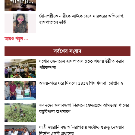
যৌনপল্লীতে নারীকে আটকে রেখে মারধরের অভিযোগ,
হাসপাতালে ভর্তি
আরও পড়ুন ...
সর্বশেষ সংবাদ
যশোর জেনারেল হাসপাতাল ৫০০ শয্যায় উন্নীত করার
পরিকল্পনা
অভয়নগরে ঘরে মিললো ১৪১৭ পিস ইয়াবা, গ্রেপ্তার ২
ভবদহের জলাবদ্ধতা নিরসনে স্বেচ্ছাশ্রমে আমডাঙা খালের
কচুরিপানা অপসারণ
যাত্রী হয়রানি বন্ধ ও নিরাপত্তায় সর্বোচ্চ গুরুত্ব দেওয়ার
নির্দেশ এসবি প্রধানের