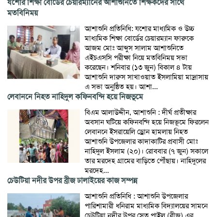
যশোর শিক্ষা বোর্ডের চেয়ারম্যানের আশাশুনিতে শিক্ষকদের সাথে
মতবিনিময়
আশাশুনি প্রতিনিধি: যশোর মাধ্যমিক ও উচ্চ
মাধ্যমিক শিক্ষা বোর্ডের চেয়ারম্যান ফারুকে
আজম মোঃ আব্দুস সালাম আশাশুনিতে
এইচএসসি পরীক্ষা নিয়ে মতবিনিময় সভা
করেছেন। শনিবার (১৩ জুন) বিকাল ৪ টায়
আশাশুনি দারুস সাখাওয়াত ইসলামিয়া মাদ্রাসায়
এ সভা অনুষ্ঠিত হয়। আশা...
লেবাননে নিহত নাহিদুল কফিনবন্দি হয়ে নিজভূমে
বিএম আলাউদ্দীন, আশাশুনি : দীর্ঘ প্রতীক্ষার
অবসান ঘটিয়ে কফিনবন্দি হয়ে নিজভূমে ফিরলেন
লেবাননে ইসরায়েলি ড্রোন হামলায় নিহত
আশাশুনি উপজেলার কাদাকাটির প্রবাসী মোঃ
নাহিদুল ইসলাম (২০)। রোববার (৭ জুন) সকালে
তার মরদেহ গ্রামের বাড়িতে পৌঁছায়। নাহিদুলের
মরদেহ...
চেউটিয়া নদীর উপর ব্রীজ ঢালাইয়ের কাজ সম্পন্ন
আশাশুনি প্রতিনিধি : আশাশুনি উপজেলার
পারিশামারী ধনিরাম মাধ্যমিক বিদ্যালয়ের সামনে
চেউটিয়া নদীর উপর সেতু পাইল (ব্রীজ) এর