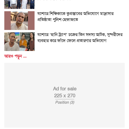
যশোরে শিক্ষিকাকে কুপ্রস্তাবের অভিযোগে মাদ্রাসার
প্রতিষ্ঠাতা পুলিশ হেফাজতে
যশোরে ‘হানি ট্র্যাপ’ চক্রের তিন সদস্য আটক, সুন্দরীদের
ব্যবহার করে ফাঁদে ফেলে প্রতারণার অভিযোগ
আরও পড়ুন ...
Ad for sale
225 x 270
Position (3)