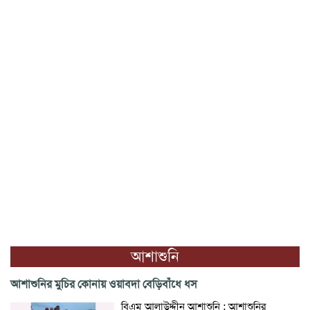
আশাশুনি
আশাশুনির মুচির কোনায় ওয়াবদা বেড়িবাঁধে ধস
বিএম আলাউদ্দীন আশাশুনি : আশাশুনির