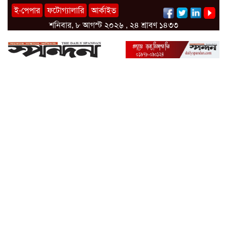
ই-পেপার
ফটোগ্যালারি
আর্কাইভ
শনিবার, ৮ আগস্ট ২০২৬ , ২৪ শ্রাবণ ১৪৩৩