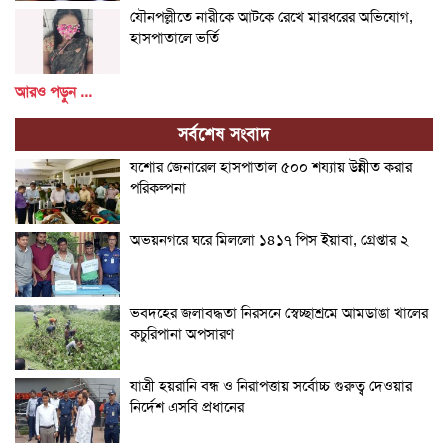
যৌনপল্লীতে নারীকে আটকে রেখে মারধরের অভিযোগ,
হাসপাতালে ভর্তি
আরও পড়ুন ...
সর্বশেষ সংবাদ
যশোর জেনারেল হাসপাতাল ৫০০ শয্যায় উন্নীত করার
পরিকল্পনা
অভয়নগরে ঘরে মিললো ১৪১৭ পিস ইয়াবা, গ্রেপ্তার ২
ভবদহের জলাবদ্ধতা নিরসনে স্বেচ্ছাশ্রমে আমডাঙা খালের
কচুরিপানা অপসারণ
যাত্রী হয়রানি বন্ধ ও নিরাপত্তায় সর্বোচ্চ গুরুত্ব দেওয়ার
নির্দেশ এসবি প্রধানের