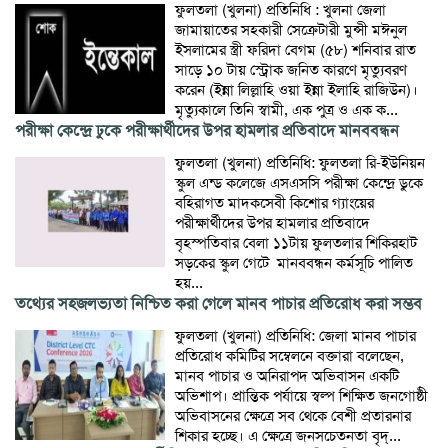
ফুলতলা (খুলনা) প্রতিনিধি : খুলনা জেলা
জামায়াতের সহকারী সেক্রেটারী মুন্সী মঈনুল
ইসলামের স্ত্রী ফরিদা বেগম (৫৮) শনিবার রাত
সাড়ে ১০ টায় স্ট্রোক জনিত কারণে মৃত্যুবরণ
করেন (ইন্না লিল্লাহি ওয়া ইন্না ইলাহি রাজিউন)।
মৃত্যুকালে তিনি স্বামী, এক পুত্র ও এক ক...
পরীক্ষা কেন্দ্রে ঢুকে পরীক্ষার্থীদের উপর হামলার প্রতিবাদে মানববন্ধন
ফুলতলা (খুলনা) প্রতিনিধি: ফুলতলা রি-ইউনিয়ন
স্কুল এন্ড কলেজে এসএসসি পরীক্ষা কেন্দ্রে ডুকে
বহিরাগত মাদকসেবী কিশোর গ্যাংয়ের
পরীক্ষার্থীদের উপর হামলার প্রতিবাদে
বৃহস্পতিবার বেলা ১১টায় ফুলতলার শিকিরহাট
সড়কের স্কুল গেটে মানববন্ধন কর্মসূচি পালিত
হয়...
তথ্যের সহজলভ্যতা নিশ্চিত করা গেলে মানব পাচার প্রতিরোধ করা সম্ভব
ফুলতলা (খুলনা) প্রতিনিধি: জেলা মানব পাচার
প্রতিরোধ কমিটির সম্বেলনে বক্তারা বলেছেন,
মানব পাচার ও অনিরাপদ অভিবাসন একটি
অভিশাপ। প্রান্তিক পর্যায়ে স্বল্প শিক্ষিত জনগোষ্ঠী
অভিবাসনের ক্ষেত্রে সব থেকে বেশী প্রতারনার
শিকার হচ্ছে। এ ক্ষেত্রে জনসচেতনতা বৃদ্...