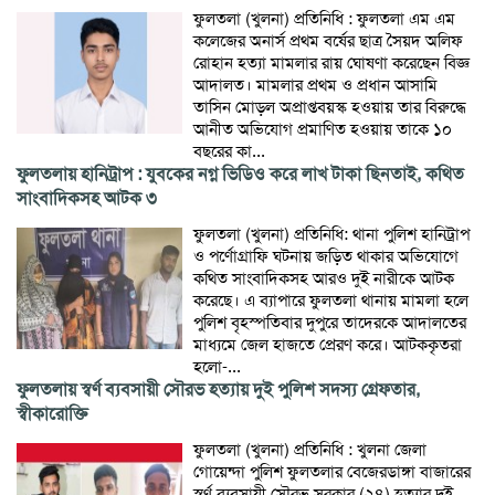
ফুলতলা (খুলনা) প্রতিনিধি : ফুলতলা এম এম
কলেজের অনার্স প্রথম বর্ষের ছাত্র সৈয়দ অলিফ
রোহান হত্যা মামলার রায় ঘোষণা করেছেন বিজ্ঞ
আদালত। মামলার প্রথম ও প্রধান আসামি
তাসিন মোড়ল অপ্রাপ্তবয়স্ক হওয়ায় তার বিরুদ্ধে
আনীত অভিযোগ প্রমাণিত হওয়ায় তাকে ১০
বছরের কা...
ফুলতলায় হানিট্রাপ : যুবকের নগ্ন ভিডিও করে লাখ টাকা ছিনতাই, কথিত
সাংবাদিকসহ আটক ৩
ফুলতলা (খুলনা) প্রতিনিধি: থানা পুলিশ হানিট্রাপ
ও পর্ণোগ্রাফি ঘটনায় জড়িত থাকার অভিযোগে
কথিত সাংবাদিকসহ আরও দুই নারীকে আটক
করেছে। এ ব্যাপারে ফুলতলা থানায় মামলা হলে
পুলিশ বৃহস্পতিবার দুপুরে তাদেরকে আদালতের
মাধ্যমে জেল হাজতে প্রেরণ করে। আটককৃতরা
হলো-...
ফুলতলায় স্বর্ণ ব্যবসায়ী সৌরভ হত্যায় দুই পুলিশ সদস্য গ্রেফতার,
স্বীকারোক্তি
ফুলতলা (খুলনা) প্রতিনিধি : খুলনা জেলা
গোয়েন্দা পুলিশ ফুলতলার বেজেরডাঙ্গা বাজারের
স্বর্ণ ব্যবসায়ী সৌরভ সরকার (২৪) হত্যার দুই