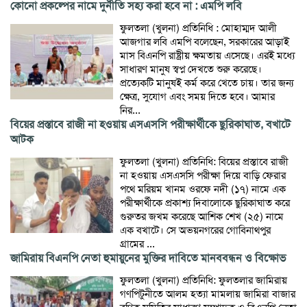
কোনো প্রকল্পের নামে দুর্নীতি সহ্য করা হবে না : এমপি লবি
ফুলতলা (খুলনা) প্রতিনিধি : মোহাম্মদ আলী
আজগার লবি এমপি বলেছেন, সরকারের আড়াই
মাস বিএনপি রাষ্ট্রীয় ক্ষমতায় এসেছে। এরই মধ্যে
সাধারণ মানুষ স্বপ্ন দেখতে শুরু করেছে।
প্রত্যেকটি মানুষই কর্ম করে খেতে চায়। তার জন্য
ক্ষেত্র, সুযোগ এবং সময় দিতে হবে। আমার
নির...
বিয়ের প্রস্তাবে রাজী না হওয়ায় এসএসসি পরীক্ষার্থীকে ছুরিকাঘাত, বখাটে
আটক
ফুলতলা (খুলনা) প্রতিনিধি: বিয়ের প্রস্তাবে রাজী
না হওয়ায় এসএসসি পরীক্ষা দিয়ে বাড়ি ফেরার
পথে মরিয়ম খানম ওরফে নদী (১৭) নামে এক
পরীক্ষার্থীকে প্রকাশ্য দিবালোকে ছুরিকাঘাত করে
গুরুতর জখম করেছে আশিক শেখ (২৫) নামে
এক বখাটে। সে অভয়নগরের গোবিনাথপুর
গ্রামের ...
জামিরায় বিএনপি নেতা হুমায়ুনের মুক্তির দাবিতে মানববন্ধন ও বিক্ষোভ
ফুলতলা (খুলনা) প্রতিনিধি: ফুলতলার জামিরায়
গণপিটুনীতে আলম হত্যা মামলায় জামিরা বাজার