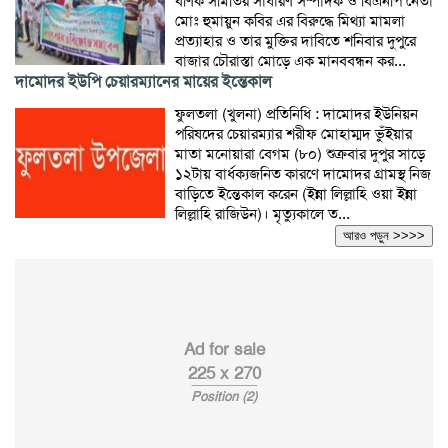
বণিক সমিতির সাধারণ সম্পাদক ও বিএনপি নেতা
মোঃ হুমায়ুন কবির এর বিরুদ্ধে মিথ্যা মামলা
প্রত্যাহার ও তার মুক্তির দাবিতে শনিবার দুপুরে
বাজার চৌরাস্তা মোড়ে এক মানববন্ধন কর...
দামোদর ইউপি চেয়ারম্যানের মায়ের ইন্তেকাল
ফুলতলা (খুলনা) প্রতিনিধি : দামোদর ইউনিয়ন
পরিষদের চেয়ারম্যার শরীফ মোহাম্মদ ভুঁইয়ার
মাতা মনোয়ারা বেগম (৮০) শুক্রবার দুপুর সাড়ে
১২টায় বার্ধক্যজনিত কারণে দামোদর গ্রামস্থ নিজ
বাড়িতে ইন্তেকাল করেন (ইন্না লিল্লাহি ওয়া ইন্না
লিল্লাহি রাজিউন)। মৃত্যুকালে ত...
আরও পড়ুন >>>>
Ad for sale
225 x 270
Position (2)