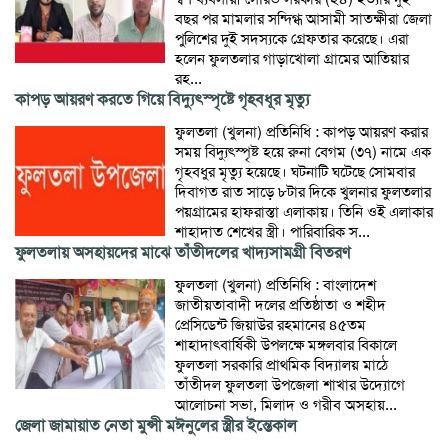
বছর পর মামলার সন্দিগ্ধ আসামী সাতক্ষীরা জেলা
পুলিশের দুই সদস্যকে গ্রেফতার করেছে। এরা
হলেন ফুলতলার গাড়াখোলা গ্রামের আতিয়ার
রহ...
কাপড় আয়রণ করতে গিয়ে বিদ্যুৎস্পৃষ্টে গৃহবধূর মৃত্যু
ফুলতলা (খুলনা) প্রতিনিধি : কাপড় আয়রণ করার
সময় বিদ্যুৎস্পৃষ্ট হয়ে রুনা বেগম (৩৭) নামে এক
গৃহবধুর মৃত্যু হয়েছে। ঘটনাটি ঘটেছে সোমবার
দিবাগত রাত সাড়ে ৮টার দিকে খুলনার ফুলতলার
পয়গ্রামের হাফরাস্তা এলাকায়। তিনি ওই এলাকার
শাহাদাত শেখের স্ত্রী। পারিবারিক স...
ফুলতলায় অসহায়দের মাঝে তাঁতীদলের খাদ্যসামগ্রী বিতরণ
ফুলতলা (খুলনা) প্রতিনিধি : বাংলাদেশ
জাতীয়তাবাদী দলের প্রতিষ্ঠাতা ও শহীদ
প্রেসিডেন্ট জিয়াউর রহমানের ৪৫তম
শাহাদাৎবার্ষিকী উপলক্ষে মঙ্গলবার বিকালে
ফুলতলা সরকারি প্রাথমিক বিদ্যালয় মাঠে
তাঁতীদল ফুলতলা উপজেলা শাখার উদ্যোগে
আলোচনা সভা, মিলাদ ও গরীব অসহায়...
জেলা জামায়াত নেতা মুন্সী মঈনুলের স্ত্রীর ইন্তেকাল