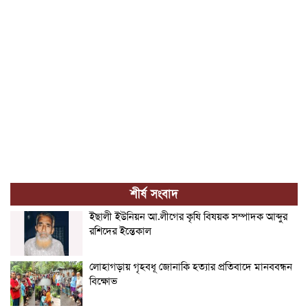
শীর্ষ সংবাদ
ইছালী ইউনিয়ন আ.লীগের কৃষি বিষয়ক সম্পাদক আব্দুর
রশিদের ইন্তেকাল
লোহাগড়ায় গৃহবধূ জোনাকি হত্যার প্রতিবাদে মানববন্ধন
বিক্ষোভ