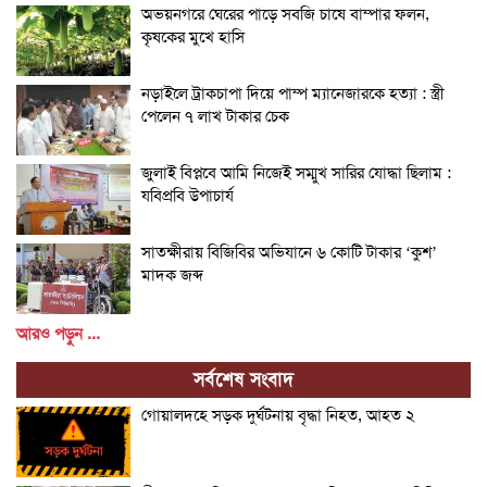
অভয়নগরে ঘেরের পাড়ে সবজি চাষে বাম্পার ফলন,
কৃষকের মুখে হাসি
নড়াইলে ট্রাকচাপা দিয়ে পাম্প ম্যানেজারকে হত্যা : স্ত্রী
পেলেন ৭ লাখ টাকার চেক
জুলাই বিপ্লবে আমি নিজেই সম্মুখ সারির যোদ্ধা ছিলাম :
যবিপ্রবি উপাচার্য
সাতক্ষীরায় বিজিবির অভিযানে ৬ কোটি টাকার ‘কুশ’
মাদক জব্দ
আরও পড়ুন ...
সর্বশেষ সংবাদ
গোয়ালদহে সড়ক দুর্ঘটনায় বৃদ্ধা নিহত, আহত ২