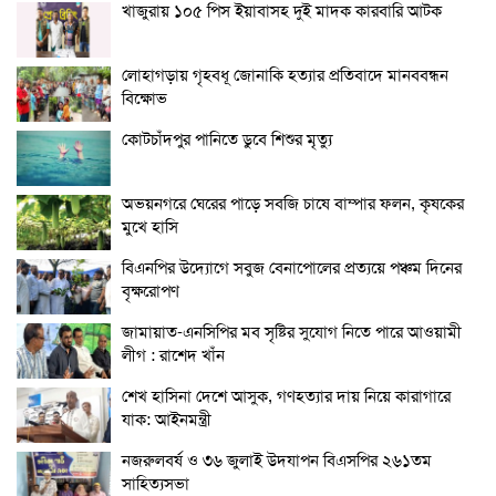
খাজুরায় ১০৫ পিস ইয়াবাসহ দুই মাদক কারবারি আটক
লোহাগড়ায় গৃহবধূ জোনাকি হত্যার প্রতিবাদে মানববন্ধন
বিক্ষোভ
কোটচাঁদপুর পানিতে ডুবে শিশুর মৃত্যু
অভয়নগরে ঘেরের পাড়ে সবজি চাষে বাম্পার ফলন, কৃষকের
মুখে হাসি
বিএনপির উদ্যোগে সবুজ বেনাপোলের প্রত্যয়ে পঞ্চম দিনের
বৃক্ষরোপণ
জামায়াত-এনসিপির মব সৃষ্টির সুযোগ নিতে পারে আওয়ামী
লীগ : রাশেদ খাঁন
শেখ হাসিনা দেশে আসুক, গণহত্যার দায় নিয়ে কারাগারে
যাক: আইনমন্ত্রী
নজরুলবর্ষ ও ৩৬ জুলাই উদযাপন বিএসপির ২৬১তম
সাহিত্যসভা