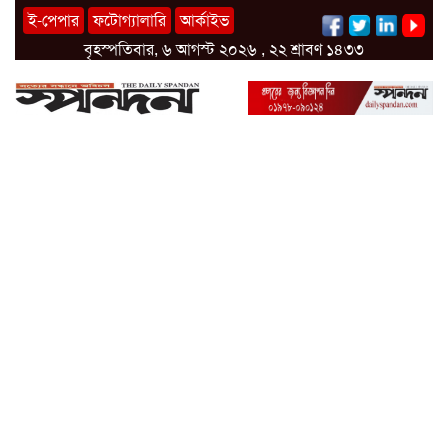
ই-পেপার
ফটোগ্যালারি
আর্কাইভ
বৃহস্পতিবার, ৬ আগস্ট ২০২৬ , ২২ শ্রাবণ ১৪৩৩