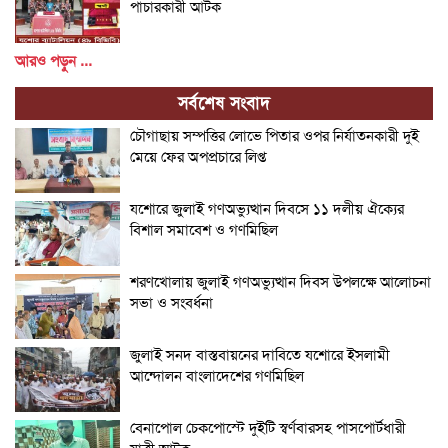
পাচারকারী আটক
আরও পড়ুন ...
সর্বশেষ সংবাদ
চৌগাছায় সম্পত্তির লোভে পিতার ওপর নির্যাতনকারী দুই
মেয়ে ফের অপপ্রচারে লিপ্ত
যশোরে জুলাই গণঅভ্যুত্থান দিবসে ১১ দলীয় ঐক্যের
বিশাল সমাবেশ ও গণমিছিল
শরণখোলায় জুলাই গণঅভ্যুত্থান দিবস উপলক্ষে আলোচনা
সভা ও সংবর্ধনা
জুলাই সনদ বাস্তবায়নের দাবিতে যশোরে ইসলামী
আন্দোলন বাংলাদেশের গণমিছিল
বেনাপোল চেকপোস্টে দুইটি স্বর্ণবারসহ পাসপোর্টধারী