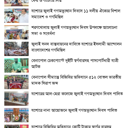
ফের অপপ্রচারে লিপ্ত
যশোরে জুলাই গণঅভ্যুত্থান দিবসে ১১ দলীয় ঐক্যের বিশাল
সমাবেশ ও গণমিছিল
শরণখোলায় জুলাই গণঅভ্যুত্থান দিবস উপলক্ষে আলোচনা
সভা ও সংবর্ধনা
জুলাই সনদ বাস্তবায়নের দাবিতে যশোরে ইসলামী আন্দোলন
বাংলাদেশের গণমিছিল
বেনাপোল চেকপোস্টে দুইটি স্বর্ণবারসহ পাসপোর্টধারী যাত্রী
আটক
বেনাপোল সীমান্তে বিজিবির অভিযানে ৫১২ বোতল ভারতীয়
মাদক সিরাপ জব্দ
যশোরের আল-হেরা কলেজে জুলাই গণঅভ্যুত্থান দিবস পালিত
যশোরে নানা আয়োজনে জুলাই গণঅভ্যুত্থান দিবস পালিত
যশোরে বিজিবির অভিযানে কোটি টাকার স্বর্ণের বারসহ