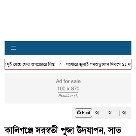
≡
⭐
ুই মেয়ে ফের অপপ্রচারে লিপ্ত
যশোরে জুলাই গণঅভ্যুত্থান দিবসে ১১ দলীয় ঐ
Ad for sale
100 x 870
Position (1)
অ +
অ -
| অ
🖨️ Print
কালিগঞ্জে সরস্বতী পূজা উদযাপন, সাত