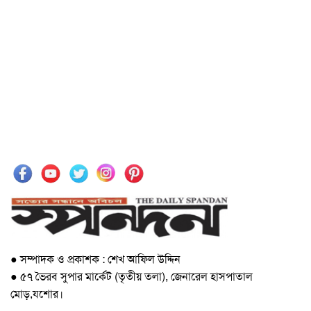
● সম্পাদক ও প্রকাশক : শেখ আফিল উদ্দিন
● ৫৭ ভৈরব সুপার মার্কেট (তৃতীয় তলা), জেনারেল হাসপাতাল
মোড়,যশোর।