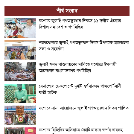
শীর্ষ সংবাদ
যশোরে জুলাই গণঅভ্যুত্থান দিবসে ১১ দলীয় ঐক্যের
বিশাল সমাবেশ ও গণমিছিল
শরণখোলায় জুলাই গণঅভ্যুত্থান দিবস উপলক্ষে আলোচনা
সভা ও সংবর্ধনা
জুলাই সনদ বাস্তবায়নের দাবিতে যশোরে ইসলামী
আন্দোলন বাংলাদেশের গণমিছিল
বেনাপোল চেকপোস্টে দুইটি স্বর্ণবারসহ পাসপোর্টধারী
যাত্রী আটক
যশোরে নানা আয়োজনে জুলাই গণঅভ্যুত্থান দিবস পালিত
যশোরে বিজিবির অভিযানে কোটি টাকার স্বর্ণের বারসহ