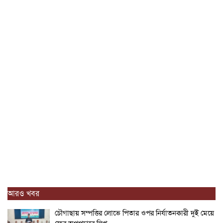
আরও খবর
চৌগাছায় সম্পত্তির লোভে পিতার ওপর নির্যাতনকারী দুই মেয়ে