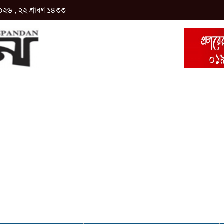
০২৬ , ২২ শ্রাবণ ১৪৩৩