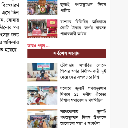
জুলাই গণঅভ্যুত্থান দিবস
বিস্ফোরণ
পালিত
ে এসে তিন
ান, বোমার
যশোরে বিজিবির অভিযানে
পাঠানোর পর
কোটি টাকার স্বর্ণের বারসহ
পাচারকারী আটক
িৎসার জন্য
ার অফিসার
আরও পড়ুন ...
হত হয়েছে।
সর্বশেষ সংবাদ
চৌগাছায় সম্পত্তির লোভে
পিতার ওপর নির্যাতনকারী দুই
মেয়ে ফের অপপ্রচারে লিপ্ত
যশোরে জুলাই গণঅভ্যুত্থান
দিবসে ১১ দলীয় ঐক্যের
বিশাল সমাবেশ ও গণমিছিল
শরণখোলায় জুলাই
গণঅভ্যুত্থান দিবস উপলক্ষে
আলোচনা সভা ও সংবর্ধনা