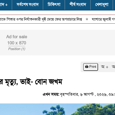
বাদ
সর্বশেষ সংবাদ
চিকিৎসা
শীর্ষ সংবাদ
খেলাধূলা
⭐
ওপর নির্যাতনকারী দুই মেয়ে ফের অপপ্রচারে লিপ্ত
যশোরে জুলাই গণঅভ্যুত্থা
Ad for sale
100 x 870
Position (1)
অ +
অ
🖨️ Print
র মৃত্যু, ভাই- বোন জখম
এখন সময়:
বৃহস্পতিবার, ৬ আগস্ট , ২০২৬, ০