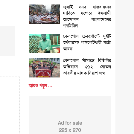
জুলাই সনদ বাস্তবায়নের
দাবিতে যশোরে ইসলামী
আন্দোলন বাংলাদেশের
গণমিছিল
বেনাপোল চেকপোস্টে দুইটি
স্বর্ণবারসহ পাসপোর্টধারী যাত্রী
আটক
বেনাপোল সীমান্তে বিজিবির
অভিযানে ৫১২ বোতল
ভারতীয় মাদক সিরাপ জব্দ
আরও পড়ুন ...
Ad for sale
225 x 270