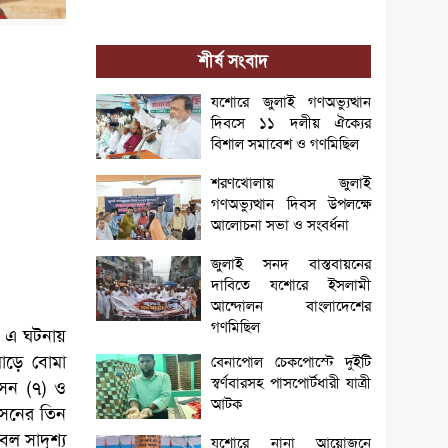
শীর্ষ সংবাদ
যশোরে জুলাই গণঅভ্যুত্থান
দিবসে ১১ দলীয় ঐক্যের
বিশাল সমাবেশ ও গণমিছিল
শরণখোলায় জুলাই
গণঅভ্যুত্থান দিবস উপলক্ষে
আলোচনা সভা ও সংবর্ধনা
জুলাই সনদ বাস্তবায়নের
দাবিতে যশোরে ইসলামী
আন্দোলন বাংলাদেশের
গণমিছিল
। এ ঘটনায়
োড়ে বোমা
বেনাপোল চেকপোস্টে দুইটি
স্বর্ণবারসহ পাসপোর্টধারী যাত্রী
েন (৭) ও
আটক
সেনের তিন
ল সাদৃশ্য
যশোরে নানা আয়োজনে