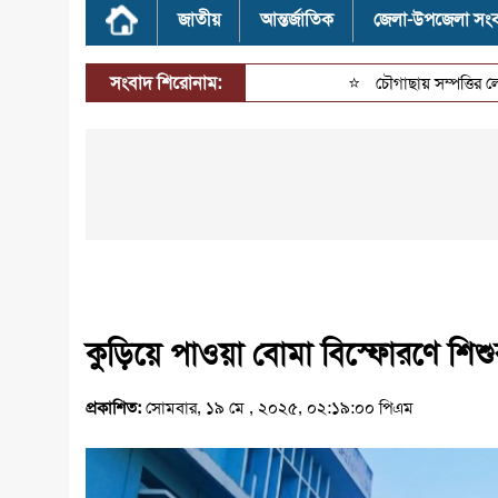
জাতীয়
আন্তর্জাতিক
জেলা-উপজেলা সং
সংবাদ শিরোনাম:
⭐
চৌগাছায় সম্পত্তির লোভে পিতার 
কুড়িয়ে পাওয়া বোমা বিস্ফোরণে শিশু
প্রকাশিত:
সোমবার, ১৯ মে , ২০২৫, ০২:১৯:০০ পিএম