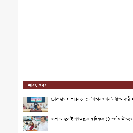
আরও খবর
চৌগাছায় সম্পত্তির লোভে পিতার ওপর নির্যাতনকারী দু
যশোরে জুলাই গণঅভ্যুত্থান দিবসে ১১ দলীয় ঐক্যে