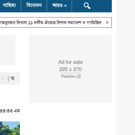
🔍
সাহিত্য
বিনোদন
আরও
⭐
ন দিবসে ১১ দলীয় ঐক্যের বিশাল সমাবেশ ও গণমিছিল
শরণখোলায় জুলাই গণঅভ্
Ad for sale
225 x 270
Position (3)
 -
| অ
৯:৩৩:৩৩ এম