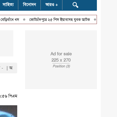
🔍
সাহিত্য
বিনোদন
আরও
⭐
⭐
ে ধস
কোটচাঁদপুরে ২৫ পিস ইয়াবাসহ যুবক আটক
বিয়ের প্রলোভনে ধর্
Ad for sale
225 x 270
Position (3)
 -
| অ
৫২:৫৬ পিএম