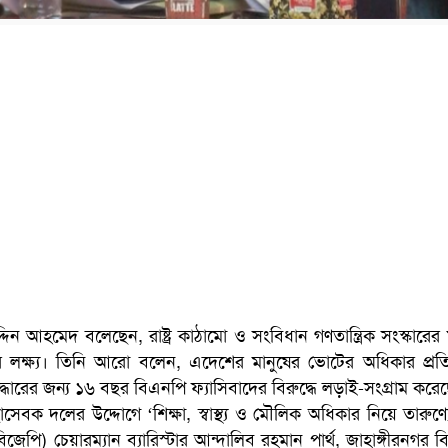
দিন আহমেদ বলেছেন, রাষ্ট্র কাঠামো ও সংবিধান গণতান্ত্রিক সংস্কারের 
র লক্ষ্য। তিনি আরো বলেন, এদেশের মানুষের ভোটের অধিকার প্রতিষ্
ুদ্ধারের জন্য ১৬ বছর বিএনপি ফ্যাসিবাদের বিরুদ্ধে লড়াই-সংগ্রাম করে
েচ্ছাসেবক দলের উদ্দোগে ‘শিক্ষা, স্বাস্থ্য ও মৌলিক অধিকার নিয়ে তারুণ্
পি) চেয়ারম্যান ব্যারিস্টার আন্দালিব রহমান পার্থ, জাহাঙ্গীরনগর বিশ