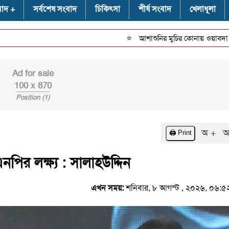
বাদ
সর্বশেষ সংবাদ
চিকিৎসা
শীর্ষ সংবাদ
খেলাধূলা
⭐
আশাশুনির মুচির কোনায় ওয়াবদা বেড়িবাঁধ
Ad for sale
100 x 870
Position (1)
অ +
অ
🖨️ Print
পির লক্ষ্য : সালাহউদ্দিন
এখন সময়:
শনিবার, ৮ আগস্ট , ২০২৬, ০৬: