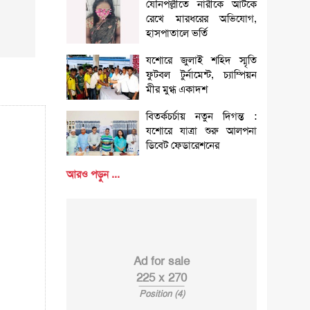
যৌনপল্লীতে নারীকে আটকে
রেখে মারধরের অভিযোগ,
হাসপাতালে ভর্তি
যশোরে জুলাই শহিদ স্মৃতি
ফুটবল টুর্নামেন্ট, চ্যাম্পিয়ন
মীর মুগ্ধ একাদশ
বিতর্কচর্চায় নতুন দিগন্ত :
যশোরে যাত্রা শুরু আলপনা
ডিবেট ফেডারেশনের
আরও পড়ুন ...
Ad for sale
225 x 270
Position (4)