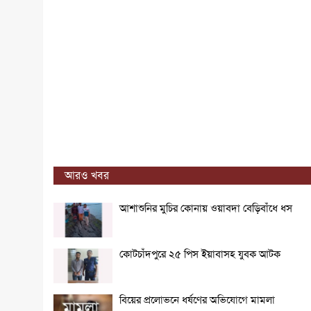
আরও খবর
আশাশুনির মুচির কোনায় ওয়াবদা বেড়িবাঁধে ধস
কোটচাঁদপুরে ২৫ পিস ইয়াবাসহ যুবক আটক
বিয়ের প্রলোভনে ধর্ষণের অভিযোগে মামলা