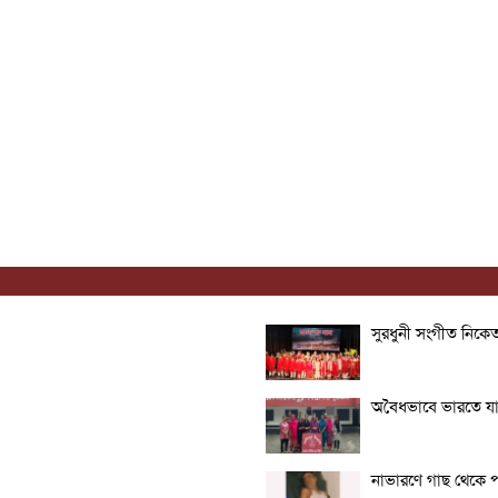
সুরধুনী সংগীত নিকেতন
অবৈধভাবে ভারতে যা
নাভারণে গাছ থেকে পড়ে 