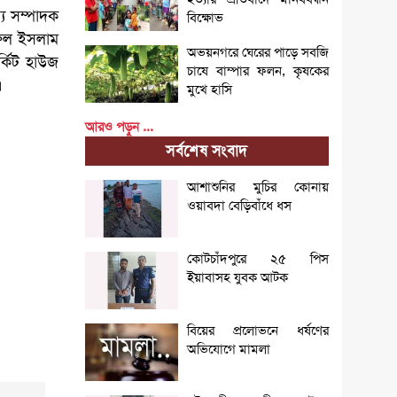
য সম্পাদক
বিক্ষোভ
ূরুল ইসলাম
অভয়নগরে ঘেরের পাড়ে সবজি
্কিট হাউজ
চাষে বাম্পার ফলন, কৃষকের
।
মুখে হাসি
আরও পড়ুন ...
সর্বশেষ সংবাদ
আশাশুনির মুচির কোনায়
ওয়াবদা বেড়িবাঁধে ধস
কোটচাঁদপুরে ২৫ পিস
ইয়াবাসহ যুবক আটক
বিয়ের প্রলোভনে ধর্ষণের
অভিযোগে মামলা