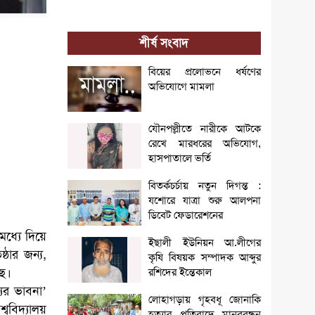
শীর্ষ সংবাদ
বিয়ের প্রলোভনে ধর্ষণের
অভিযোগে মামলা
যৌনপল্লীতে নারীকে আটকে
রেখে মারধরের অভিযোগ,
হাসপাতালে ভর্তি
বিতর্কচর্চায় নতুন দিগন্ত :
যশোরে যাত্রা শুরু আলপনা
ডিবেট ফেডারেশনের
মধ্যে দিয়ে
ইছালী ইউনিয়ন আ.লীগের
ঠার জন্য,
কৃষি বিষয়ক সম্পাদক আব্দুর
ছে।
রশিদের ইন্তেকাল
যের ভাবনা’
লোহাগড়ায় গৃহবধূ জোনাকি
্ববিদ্যালয়
হত্যার প্রতিবাদে মানববন্ধন