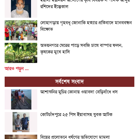
রশিদের ইন্তেকাল
লোহাগড়ায় গৃহবধূ জোনাকি হত্যার প্রতিবাদে মানববন্ধন
বিক্ষোভ
অভয়নগরে ঘেরের পাড়ে সবজি চাষে বাম্পার ফলন,
কৃষকের মুখে হাসি
আরও পড়ুন ...
সর্বশেষ সংবাদ
আশাশুনির মুচির কোনায় ওয়াবদা বেড়িবাঁধে ধস
কোটচাঁদপুরে ২৫ পিস ইয়াবাসহ যুবক আটক
বিয়ের প্রলোভনে ধর্ষণের অভিযোগে মামলা