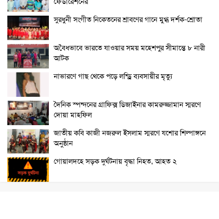
ফেডারেশনের
সুরধুনী সংগীত নিকেতনের শ্রাবণের গানে মুগ্ধ দর্শক-শ্রোতা
অবৈধভাবে ভারতে যাওয়ার সময় মহেশপুর সীমান্তে ৮ নারী
আটক
নাভারণে গাছ থেকে পড়ে লন্ড্রি ব্যবসায়ীর মৃত্যু
দৈনিক স্পন্দনের গ্রাফিক্স ডিজাইনার কামরুজ্জামান স্মরণে
দোয়া মাহফিল
জাতীয় কবি কাজী নজরুল ইসলাম স্মরণে যশোর শিল্পাঙ্গনে
অনুষ্ঠান
গোয়ালদহে সড়ক দুর্ঘটনায় বৃদ্ধা নিহত, আহত ২