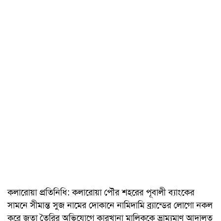
কলারোয়া প্রতিনিধি: কলারোয়া পৌর শহরের পূবালী ব্যাংকের
সামনে সীমান্ত সুজ নামের দোকানে নামিদামি ব্র্যান্ডের লোগো নকল
করে জুতা তৈরির অভিযোগে কারখানা মালিককে ভ্রাম্যমাণ আদালত