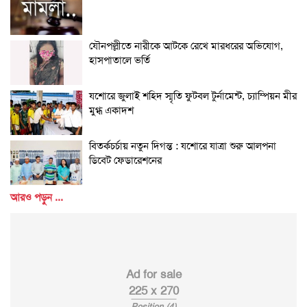
যৌনপল্লীতে নারীকে আটকে রেখে মারধরের অভিযোগ,
হাসপাতালে ভর্তি
যশোরে জুলাই শহিদ স্মৃতি ফুটবল টুর্নামেন্ট, চ্যাম্পিয়ন মীর
মুগ্ধ একাদশ
বিতর্কচর্চায় নতুন দিগন্ত : যশোরে যাত্রা শুরু আলপনা
ডিবেট ফেডারেশনের
আরও পড়ুন ...
Ad for sale
225 x 270
Position (4)