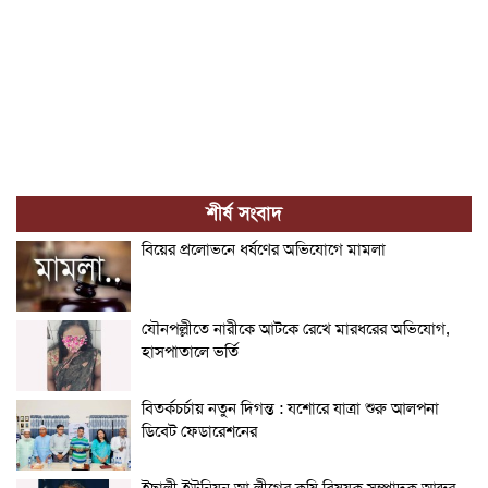
শীর্ষ সংবাদ
বিয়ের প্রলোভনে ধর্ষণের অভিযোগে মামলা
যৌনপল্লীতে নারীকে আটকে রেখে মারধরের অভিযোগ,
হাসপাতালে ভর্তি
বিতর্কচর্চায় নতুন দিগন্ত : যশোরে যাত্রা শুরু আলপনা
ডিবেট ফেডারেশনের
ইছালী ইউনিয়ন আ.লীগের কৃষি বিষয়ক সম্পাদক আব্দুর