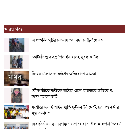
আরও খবর
আশাশুনির মুচির কোনায় ওয়াবদা বেড়িবাঁধে ধস
কোটচাঁদপুরে ২৫ পিস ইয়াবাসহ যুবক আটক
বিয়ের প্রলোভনে ধর্ষণের অভিযোগে মামলা
যৌনপল্লীতে নারীকে আটকে রেখে মারধরের অভিযোগ,
হাসপাতালে ভর্তি
যশোরে জুলাই শহিদ স্মৃতি ফুটবল টুর্নামেন্ট, চ্যাম্পিয়ন মীর
মুগ্ধ একাদশ
বিতর্কচর্চায় নতুন দিগন্ত : যশোরে যাত্রা শুরু আলপনা ডিবেট