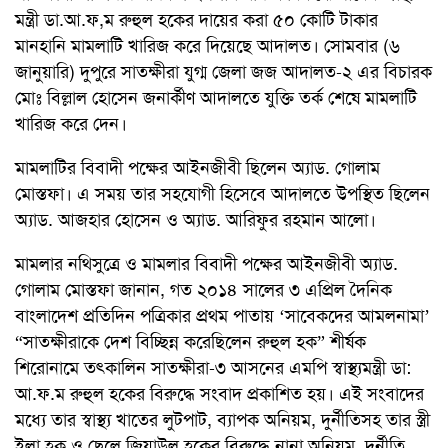
মন্ত্রী ডা.আ.ফ,ম রুহুল হকের দায়ের করা ৫০ কোটি টাকার
মানহানি মামলাটি খারিজ করে দিয়েছে আদালত। সোমবার (৬
জানুয়ারি) দুপুরে সাতক্ষীরা যুগ্ম জেলা জজ আদালত-২ এর বিচারক
মোঃ বিল্লাল হোসেন জনার্কীণ আদালতে যুক্তি তর্ক শেষে মামলাটি
খারিজ করে দেন।
মামলাটির বিবাদী পক্ষের আইনজীবী ছিলেন অ্যাড. গোলাম
মোস্তফা। এ সময় তার সহযোগী হিসেবে আদালতে উপস্থিত ছিলেন
অ্যাড. আজহার হোসেন ও অ্যাড. আরিফুর রহমান আলো।
মামলার নথিসুত্রে ও মামলার বিবাদী পক্ষের আইনজীবী অ্যাড.
গোলাম মোস্তফা জানান, গত ২০১৪ সালের ৩ এপ্রিল দৈনিক
বাংলাদেশ প্রতিদিন পত্রিকার প্রথম পাতায় ‘সাবেকদের আমলনামা’
“সাতক্ষীরাকে দেশ বিচ্ছিন্ন করেছিলেন রুহুল হক” শীর্ষক
শিরোনামে তৎকালিন সাতক্ষীরা-৩ আসনের এমপি স্বাস্থ্যমন্ত্রী ডা:
আ.ফ.ম রুহুল হকের বিরুদ্ধে সংবাদ প্রকাশিত হয়। এই সংবাদের
মধ্যে তার স্বাস্থ্য খাতের লুটপাট, ব্যাপক অনিয়ম, দুর্নীতিসহ তার স্ত্রী
ইলা হক ও ছেলে জিয়াউল হকের বিরুদ্ধে নানা অনিয়ম, দুর্নীতি,