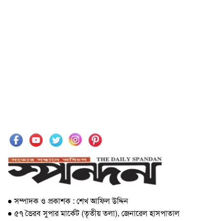
● সম্পাদক ও প্রকাশক : শেখ আফিল উদ্দিন
● ৫৭ ভৈরব সুপার মার্কেট (তৃতীয় তলা), জেনারেল হাসপাতাল