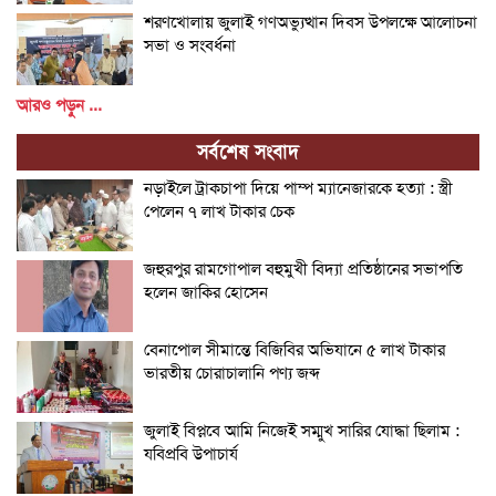
শরণখোলায় জুলাই গণঅভ্যুত্থান দিবস উপলক্ষে আলোচনা
সভা ও সংবর্ধনা
আরও পড়ুন ...
সর্বশেষ সংবাদ
নড়াইলে ট্রাকচাপা দিয়ে পাম্প ম্যানেজারকে হত্যা : স্ত্রী
পেলেন ৭ লাখ টাকার চেক
জহুরপুর রামগোপাল বহুমুখী বিদ্যা প্রতিষ্ঠানের সভাপতি
হলেন জাকির হোসেন
বেনাপোল সীমান্তে বিজিবির অভিযানে ৫ লাখ টাকার
ভারতীয় চোরাচালানি পণ্য জব্দ
জুলাই বিপ্লবে আমি নিজেই সম্মুখ সারির যোদ্ধা ছিলাম :
যবিপ্রবি উপাচার্য