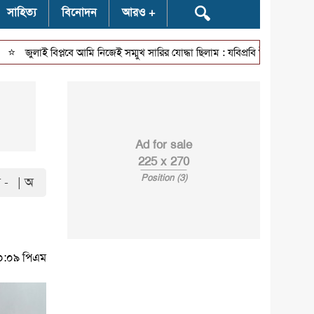
🔍
সাহিত্য
বিনোদন
আরও
⭐
াই বিপ্লবে আমি নিজেই সম্মুখ সারির যোদ্ধা ছিলাম : যবিপ্রবি উপাচার্য
মণিরামপুর
Ad for sale
225 x 270
Position (3)
 -
| অ
১০:০৯ পিএম