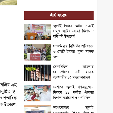
শীর্ষ সংবাদ
জুলাই বিপ্লবে আমি নিজেই
সম্মুখ সারির যোদ্ধা ছিলাম :
যবিপ্রবি উপাচার্য
সাতক্ষীরায় বিজিবির অভিযানে
৬ কোটি টাকার ‘কুশ’ মাদক
জব্দ
ফেনসিডিল মামলায়
বেনাপোলের নারী মাদক
ব্যবসায়ীর ১০ বছর কারাদণ্ড
জনপ্রিয় এই
যশোরে জুলাই গণঅভ্যুত্থান
নুষ্ঠিত হয়
দিবসে ১১ দলীয় ঐক্যের
ক ও শতাধিক
বিশাল সমাবেশ ও গণমিছিল
ক উচ্চারণ,
শরণখোলায় জুলাই
গণঅভ্যুত্থান দিবস উপলক্ষে