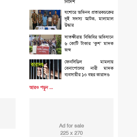
নির্দেশ
যশোরে অভিনব প্রতারকচক্রের
দুই সদস্য আটক, মালামাল
উদ্ধার
সাতক্ষীরায় বিজিবির অভিযানে
৬ কোটি টাকার ‘কুশ’ মাদক
জব্দ
ফেনসিডিল মামলায়
বেনাপোলের নারী মাদক
ব্যবসায়ীর ১০ বছর কারাদণ্ড
আরও পড়ুন ...
Ad for sale
225 x 270