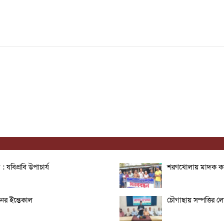
: যবিপ্রবি উপাচার্য
শরণখোলায় মাদক কারবা
ের ইন্তেকাল
চৌগাছায় সম্পত্তির ল