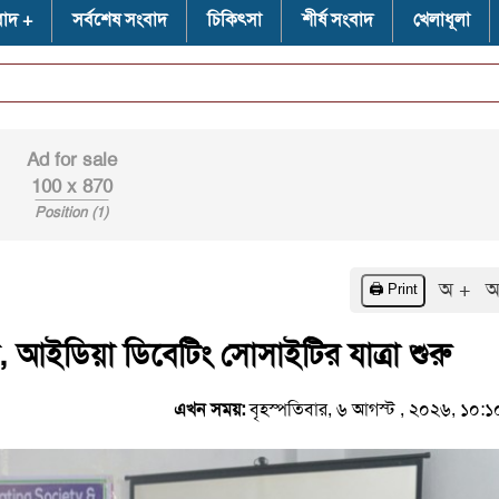
বাদ
সর্বশেষ সংবাদ
চিকিৎসা
শীর্ষ সংবাদ
খেলাধূলা
⭐
জুল
Ad for sale
100 x 870
Position (1)
অ +
অ
🖨️ Print
, আইডিয়া ডিবেটিং সোসাইটির যাত্রা শুরু
এখন সময়:
বৃহস্পতিবার, ৬ আগস্ট , ২০২৬, ১০: