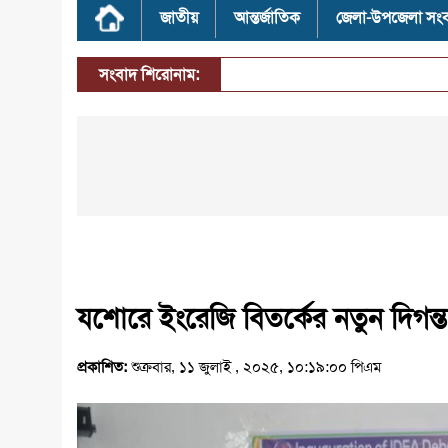
জাতীয়
আন্তর্জাতিক
জেলা-উপজেলা সং
সংবাদ শিরোনাম:
যশোরে ইংরেজি বিতর্কের নতুন দিগন্ত
প্রকাশিত:
শুক্রবার, ১১ জুলাই , ২০২৫, ১০:১৯:০০ পিএম