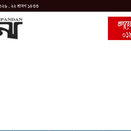
০২৬ , ২২ শ্রাবণ ১৪৩৩