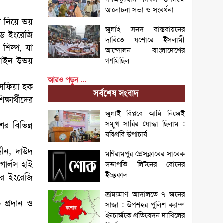
আলোচনা সভা ও সংবর্ধনা
খা নিয়ে ভয়
জুলাই সনদ বাস্তবায়নের
ডে ইংরেজি
দাবিতে যশোরে ইসলামী
শিল্প, যা
আন্দোলন বাংলাদেশের
ফলাইন উভয়
গণমিছিল
আরও পড়ুন ...
াসফিয়া হক
সর্বশেষ সংবাদ
ষার্থীদের
জুলাই বিপ্লবে আমি নিজেই
সম্মুখ সারির যোদ্ধা ছিলাম :
র বিভিন্ন
যবিপ্রবি উপাচার্য
্দীন, দাউদ
মণিরামপুর প্রেসক্লাবের সাবেক
গার্লস হাই
সভাপতি লিটনের বোনের
ইন্তেকাল
নের ইংরেজি
ভ্রাম্যমাণ আদালতে ৭ জনের
ক প্রদান ও
সাজা : উপশহর পুলিশ ক্যাম্প
ইনচার্জকে প্রতিবেদন দাখিলের