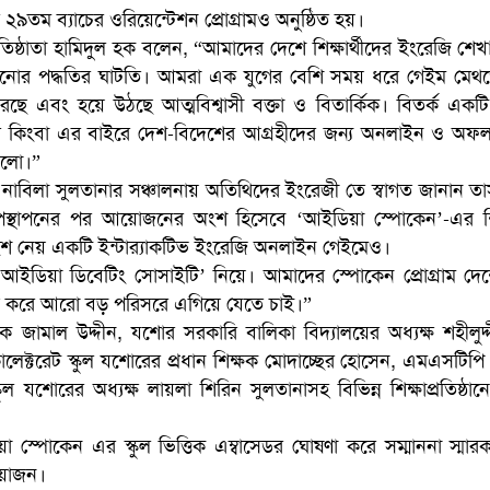
 ব্যাচের ওরিয়েন্টেশন প্রোগ্রামও অনুষ্ঠিত হয়।
িষ্ঠাতা হামিদুল হক বলেন, “আমাদের দেশে শিক্ষার্থীদের ইংরেজি শে
নোর পদ্ধতির ঘাটতি। আমরা এক যুগের বেশি সময় ধরে গেইম মেথ
ছে এবং হয়ে উঠছে আত্মবিশ্বাসী বক্তা ও বিতার্কিক। বিতর্ক একটি 
োর কিংবা এর বাইরে দেশ-বিদেশের আগ্রহীদের জন্য অনলাইন ও অ
করলো।”
 নাবিলা সুলতানার সঞ্চালনায় অতিথিদের ইংরেজী তে স্বাগত জানান ত
 উপস্থাপনের পর আয়োজনের অংশ হিসেবে ‘আইডিয়া স্পোকেন’-এর শিক্
ংশ নেয় একটি ইন্টার‌্যাকটিভ ইংরেজি অনলাইন গেইমেও।
আইডিয়া ডিবেটিং সোসাইটি’ নিয়ে। আমাদের স্পোকেন প্রোগ্রাম দেশে
ন্দ্র করে আরো বড় পরিসরে এগিয়ে যেতে চাই।”
ষক জামাল উদ্দীন, যশোর সরকারি বালিকা বিদ্যালয়ের অধ্যক্ষ শহীলুদ
কালেক্টরেট স্কুল যশোরের প্রধান শিক্ষক মোদাচ্ছের হোসেন, এমএসটিপি 
 যশোরের অধ্যক্ষ লায়লা শিরিন সুলতানাসহ বিভিন্ন শিক্ষাপ্রতিষ্ঠা
া স্পোকেন এর স্কুল ভিত্তিক এম্বাসেডর ঘোষণা করে সম্মাননা স্মার
আয়োজন।