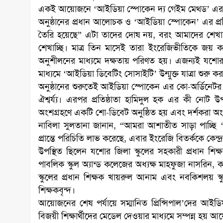
একই আয়োজনে ‘আইডিয়া স্পোকেন দ্য গেইম মেথড’ এর ২৯তম
অনুষ্ঠানের প্রধান আলোচক ও ‘আইডিয়া স্পোকেন’ এর প্রত
তৈরি হয়েছে” এটা তাদের দোষ নয়, বরং আমাদের শেখা
শেখাচ্ছি। মাত্র তিন মাসেই তারা ইংরেজিভীতিকে জয় কর
অনুশীলনের মাধ্যমে দক্ষতায় পরিণত হয়। এজন্যই যশ
মাধ্যমে ‘আইডিয়া ডিবেটিং সোসাইটি’ উন্মুক্ত যাত্রা শুরু 
অনুষ্ঠানের শুরুতেই আইডিয়া স্পোকেন এর কো-অর্ডিনেটর
ঐশ্বর্য্য। এরপর প্রতিষ্ঠাতা হামিদুল হক এর কী নোট
অংশগ্রহণে একটি শো-ডিবেট অনুষ্ঠিত হয় এবং দর্শকরা অ
নাবিলা সুলতানা জানান, “আমরা আশাতীত সাড়া পাচ্ছি ‘
প্রান্তে পরিচিতি লাভ করেছে, এবার ইংরেজি বিতর্ককে কে
উপস্থিত ছিলেন যশোর জিলা স্কুলের সহকারী প্রধান শিক্
পাবলিক স্কুল অ্যান্ড কলেজের অধ্যক্ষ মাহফুজা নাসরিন, 
স্কুলের প্রধান শিক্ষক খায়রুল আনাম এবং নবকিশলয় স্কুল
শিক্ষকবৃন্দ।
আয়োজনের শেষ পর্যায়ে সম্মানিত প্রিন্সিপাল’দের আইডিয়
বিজয়ী শিক্ষার্থীদের মেডেল দেওয়ার মাধ্যমে সম্পন্ন হয় 