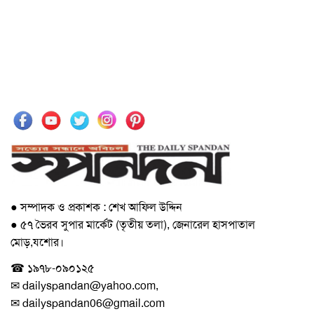
● সম্পাদক ও প্রকাশক : শেখ আফিল উদ্দিন
● ৫৭ ভৈরব সুপার মার্কেট (তৃতীয় তলা), জেনারেল হাসপাতাল
মোড়,যশোর।
☎ ১৯৭৮-০৯০১২৫
✉ dailyspandan@yahoo.com,
✉ dailyspandan06@gmail.com