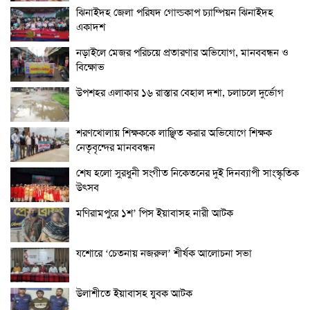
ঝিনাইদহ জেলা পরিষদ গোল্ডকাপ চ্যাম্পিয়ন ঝিনাইদহ
একাদশ
নড়াইলে মেজর পরিচয়ে প্রতারণার অভিযোগ, মানববন্ধন ও
বিক্ষোভ
উপশহর এলাকার ১৬ রাস্তার বেহাল দশা, চলাচলে দুর্ভোগ
শরণখোলায় শিক্ষককে লাঞ্ছিত করার অভিযোগে শিক্ষক
নেতৃবৃন্দের মানববন্ধন
শেষ হলো সুরধুনী সংগীত নিকেতনের দুই দিনব্যাপী সাংস্কৃতিক
উৎসব
মণিরামপুরে ১শ’ পিস ইয়াবাসহ নারী আটক
যশোরে ‘চেতনায় নজরুল’ শীর্ষক আলোচনা সভা
উলাশীতে ইয়াবাসহ যুবক আটক