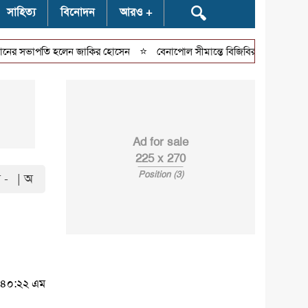
🔍
সাহিত্য
বিনোদন
আরও
⭐
র সভাপতি হলেন জাকির হোসেন
বেনাপোল সীমান্তে বিজিবির অভিযানে ৫ লাখ টাকার
Ad for sale
225 x 270
Position (3)
 -
| অ
৫:৪০:২২ এম