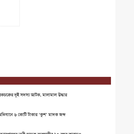
কচক্রের দুই সদস্য আটক, মালামাল উদ্ধার
 অভিযানে ৬ কোটি টাকার ‘কুশ’ মাদক জব্দ