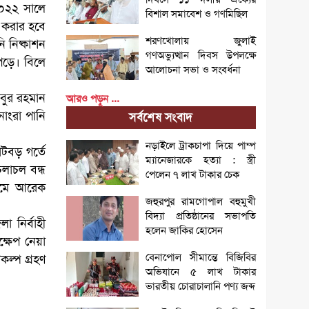
২০২২ সালে
বিশাল সমাবেশ ও গণমিছিল
ণ করার হবে
শরণখোলায় জুলাই
ি নিষ্কাশন
গণঅভ্যুত্থান দিবস উপলক্ষে
 পড়ে। বিলে
আলোচনা সভা ও সংবর্ধনা
িবুর রহমান
আরও পড়ুন ...
নোংরা পানি
সর্বশেষ সংবাদ
নড়াইলে ট্রাকচাপা দিয়ে পাম্প
োটবড় গর্তে
ম্যানেজারকে হত্যা : স্ত্রী
চলাচল বন্ধ
পেলেন ৭ লাখ টাকার চেক
নামে আরেক
জহুরপুর রামগোপাল বহুমুখী
বিদ্যা প্রতিষ্ঠানের সভাপতি
 নির্বাহী
হলেন জাকির হোসেন
ক্ষেপ নেয়া
বেনাপোল সীমান্তে বিজিবির
কল্প গ্রহণ
অভিযানে ৫ লাখ টাকার
ভারতীয় চোরাচালানি পণ্য জব্দ