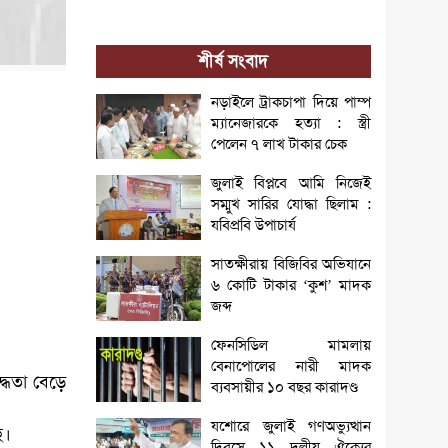
শীর্ষ সংবাদ
নড়াইলে ট্রাকচাপা দিয়ে পাম্প
ম্যানেজারকে হত্যা : স্ত্রী
পেলেন ৭ লাখ টাকার চেক
জুলাই বিপ্লবে আমি নিজেই
সম্মুখ সারির যোদ্ধা ছিলাম :
যবিপ্রবি উপাচার্য
সাতক্ষীরায় বিজিবির অভিযানে
৬ কোটি টাকার ‘কুশ’ মাদক
জব্দ
ফেনসিডিল মামলায়
বেনাপোলের নারী মাদক
দ্ধতা বেড়ে
ব্যবসায়ীর ১০ বছর কারাদণ্ড
যশোরে জুলাই গণঅভ্যুত্থান
ে।
দিবসে ১১ দলীয় ঐক্যের