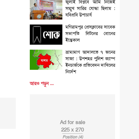
জুলাই বিপ্লবে আমি নিজেই
সম্মুখ সারির যোদ্ধা ছিলাম :
যবিপ্রবি উপাচার্য
মণিরামপুর প্রেসক্লাবের সাবেক
সভাপতি লিটনের বোনের
ইন্তেকাল
ভ্রাম্যমাণ আদালতে ৭ জনের
সাজা : উপশহর পুলিশ ক্যাম্প
ইনচার্জকে প্রতিবেদন দাখিলের
নির্দেশ
আরও পড়ুন ...
Ad for sale
225 x 270
Position (4)